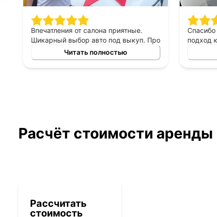
Впечатления от салона приятные.
Спасибо 
Шикарный выбор авто под выкуп. Про
подход к 
персонал могу сказать только
выборе ав
Читать полностью
хорошее, приятны в общении,
выкуп, п
терпеливые, помогают сделать
который б
правильный выбор. Спасибо
автомоби
менеджеру Владимиру за помощь в
выборе авто!
Расчёт стоимости аренды
Рассчитать
стоимость