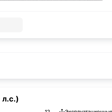
л.с.)
12
Эксплуатационные