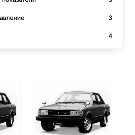
равление
3
4