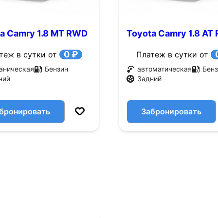
a Camry 1.8 MT RWD
Toyota Camry 1.8 AT
.с.)
(95 л.с.)
0 ₽
теж в сутки от
Платеж в сутки от
аническая
Бензин
автоматическая
Бенз
ний
Задний
бронировать
Забронировать