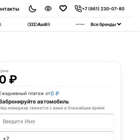
онтакты
+7 (861) 230-07-80
6
Audi
9
Jetour
Все бренды
55
C
Цена
0 ₽
0 ₽
Ежедневный платеж от
Забронируйте автомобиль
Наш менеджер свяжется с вами в ближайшее время