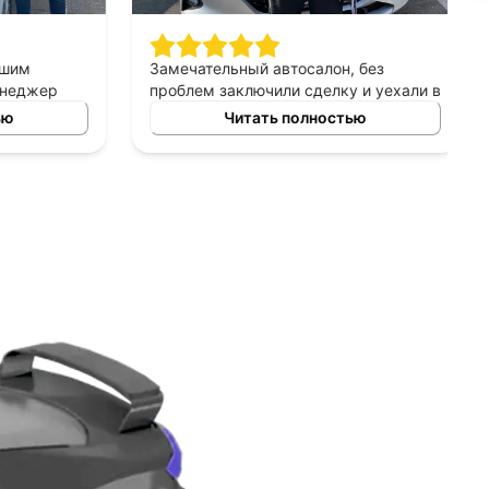
шим
Замечательный автосалон, без
неджер
проблем заключили сделку и уехали в
сно
этот же день на новой машине.
ю
Читать полностью
ных
Рекомендую!
ь авто
 и ценовых
ение