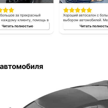
большое за прекрасный
Хороший автосалон с боль
каждому клиенту, помощь в
выбором автомобилей. Ме
томобиля в аренду под
был очень вежлив и прекра
Читать полностью
Читать полность
рекрасный менеджер
разбирался в представлен
ыл всегда с нами на связи,
марках авто. Помог выбрат
лем очень довольны&#41;
исходя из моих требований
ожиданий. Быстрое оформл
документов!
 автомобиля