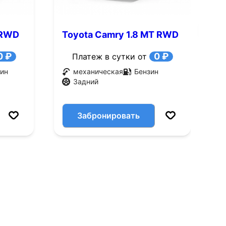
 RWD
Toyota Camry 1.8 MT RWD
T
(95 л.с.)
(
0 ₽
0 ₽
Платеж в сутки от
ин
механическая
Бензин
Задний
Забронировать