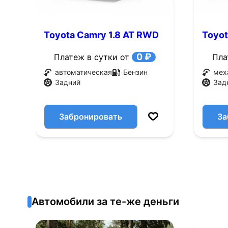
Toyota Camry 1.8 AT RWD
Toyot
(105 л.с.)
(105 л
0 ₽
Платеж в сутки от
Пла
автоматическая
Бензин
мех
Задний
Зад
Забронировать
За
Автомобили за те-же деньги