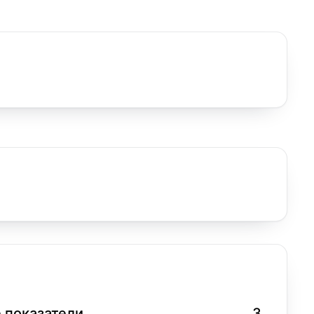
 показатели
3