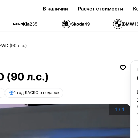
В наличии
Расчет стоимости
К
Kia
235
Skoda
49
BMW
1
FWD (90 л.с.)
 (90 л.с.)
т
1 год КАСКО в подарок
1
/
1