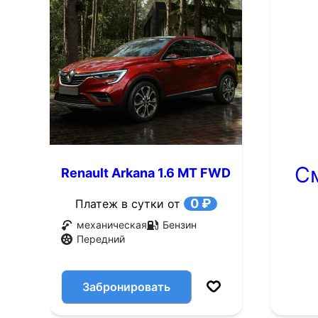
С
Renault Arkana 1.6 MT FWD
(114 л.с.)
0 ₽
Платеж в сутки от
механическая
Бензин
Передний
Забронировать