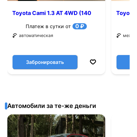
Toyota Cami 1.3 AT 4WD (140
Toyota 
л.с.)
0 ₽
Платеж в сутки от
автоматическая
механ
Забронировать
Автомобили за те-же деньги