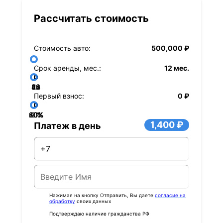
Рассчитать стоимость
Стоимость авто:
500,000 ₽
Срок аренды, мес.:
12 мес.
36
48
60
84
24
72
12
Первый взнос:
0 ₽
40%
60%
80%
20%
0%
1,400 ₽
Платеж в день
Нажимая на кнопку Отправить, Вы даете
согласие на
обработку
своих данных
Подтверждаю наличие гражданства РФ