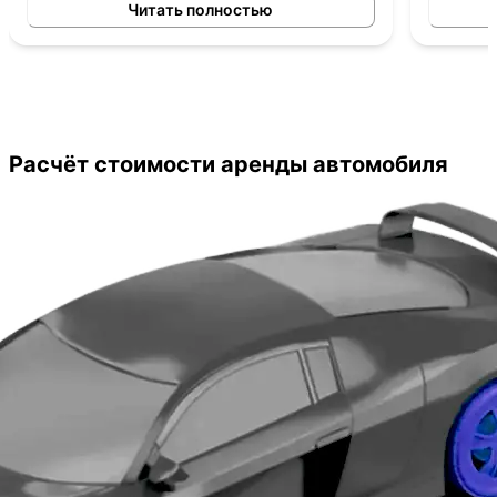
на новой машине. Рекомендую!
выкуп. 
Читать полностью
отрицат
сделки.
Рекомен
Расчёт стоимости аренды автомобиля