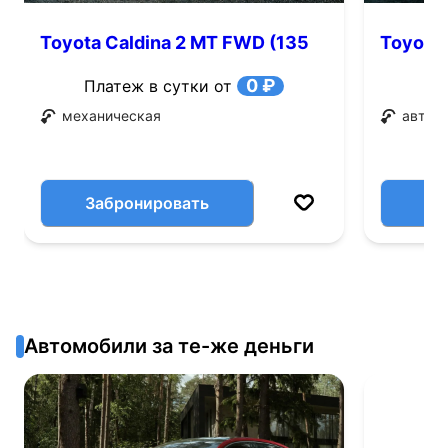
Toyota Caldina 2 MT FWD (135
Toyota 
л.с.)
0 ₽
Платеж в сутки от
механическая
автом
Забронировать
Автомобили за те-же деньги