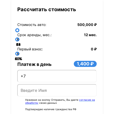
Рассчитать стоимость
Стоимость авто:
500,000 ₽
Срок аренды, мес.:
12 мес.
36
48
60
84
24
72
12
Первый взнос:
0 ₽
40%
60%
80%
20%
0%
1,400 ₽
Платеж в день
Нажимая на кнопку Отправить, Вы даете
согласие на
обработку
своих данных
Подтверждаю наличие гражданства РФ