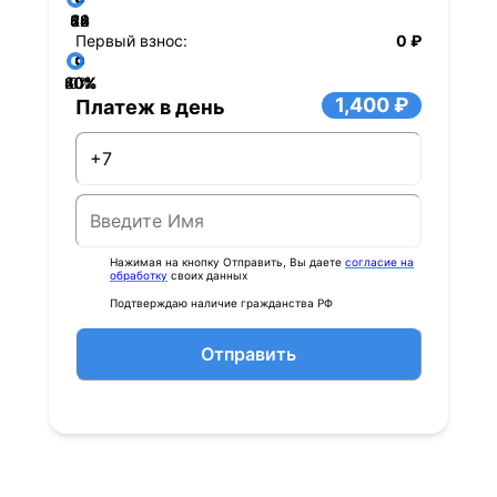
36
48
60
84
24
72
12
Первый взнос:
0 ₽
40%
60%
80%
20%
0%
1,400 ₽
Платеж в день
Нажимая на кнопку Отправить, Вы даете
согласие на
обработку
своих данных
Подтверждаю наличие гражданства РФ
Отправить