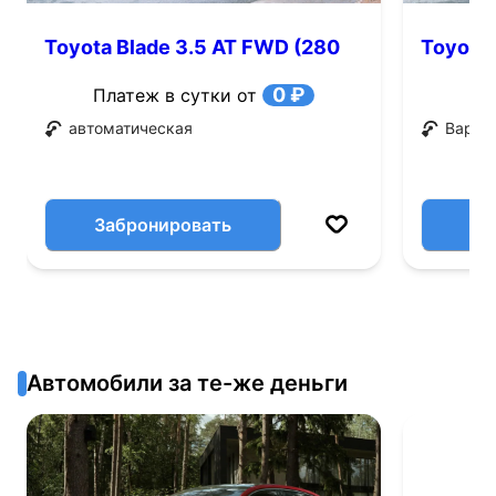
Toyota Blade 3.5 AT FWD (280
Toyota 
л.с.)
0 ₽
Платеж в сутки от
автоматическая
Вариа
Забронировать
Автомобили за те-же деньги