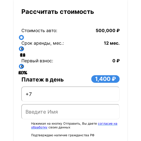
Рассчитать стоимость
Стоимость авто:
500,000 ₽
Срок аренды, мес.:
12 мес.
36
48
60
84
24
72
12
Первый взнос:
0 ₽
40%
60%
80%
20%
0%
1,400 ₽
Платеж в день
Нажимая на кнопку Отправить, Вы даете
согласие на
обработку
своих данных
Подтверждаю наличие гражданства РФ