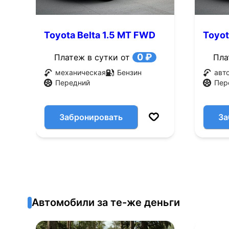
Toyota Belta 1.5 MT FWD
Toyot
(106 л.с.)
(106 л
0 ₽
Платеж в сутки от
Пла
механическая
Бензин
авт
Передний
Пер
Забронировать
За
Автомобили за те-же деньги