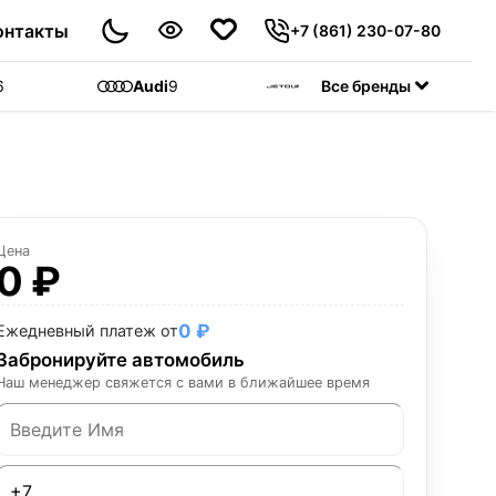
онтакты
+7 (861) 230-07-80
6
Audi
9
Jetour
Все бренды
55
C
Цена
0 ₽
0 ₽
Ежедневный платеж от
Забронируйте автомобиль
Наш менеджер свяжется с вами в ближайшее время