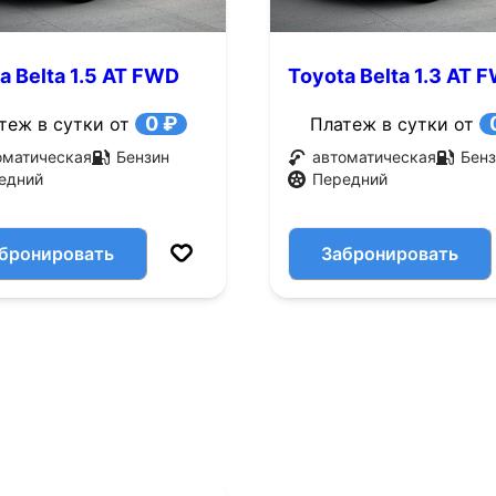
a Belta 1.5 AT FWD
Toyota Belta 1.3 AT 
.с.)
(86 л.с.)
0 ₽
теж в сутки от
Платеж в сутки от
оматическая
Бензин
автоматическая
Бенз
едний
Передний
бронировать
Забронировать