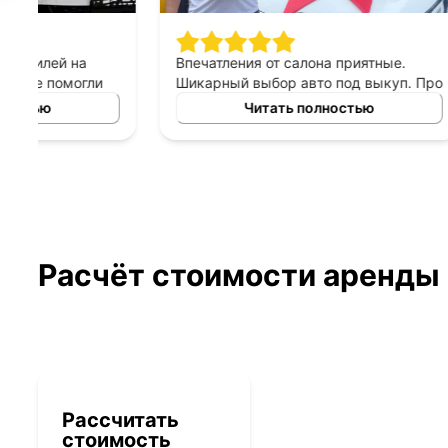
Впечатления от салона приятные.
Спасибо 
Шикарный выбор авто под выкуп. Про
подход к 
персонал могу сказать только
выборе ав
Читать полностью
хорошее, приятны в общении,
выкуп, п
терпеливые, помогают сделать
который б
правильный выбор. Спасибо
автомоби
менеджеру Владимиру за помощь в
выборе авто!
Расчёт стоимости аренды
Рассчитать
стоимость