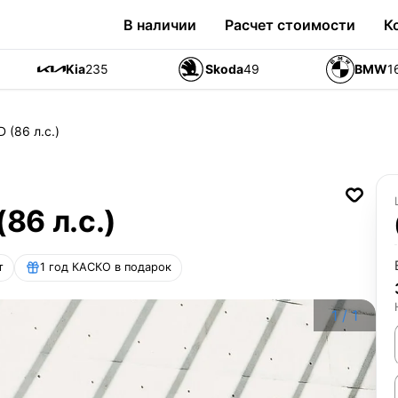
В наличии
Расчет стоимости
К
Kia
235
Skoda
49
BMW
1
 (86 л.с.)
86 л.с.)
т
1 год КАСКО в подарок
1
/
1