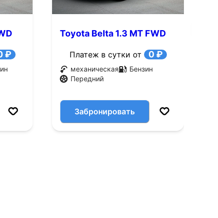
FWD
Toyota Belta 1.3 MT FWD
T
(86 л.с.)
(
0 ₽
0 ₽
Платеж в сутки от
ин
механическая
Бензин
Передний
Забронировать