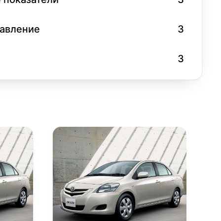
равление
3
3