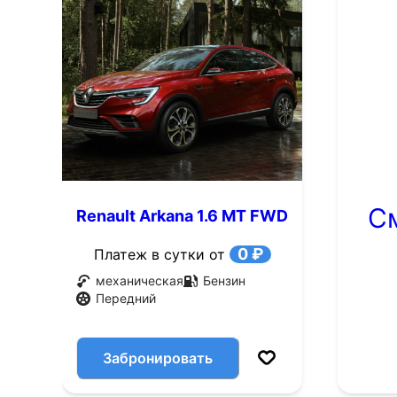
С
Renault Arkana 1.6 MT FWD
(114 л.с.)
0 ₽
Платеж в сутки от
механическая
Бензин
Передний
Забронировать