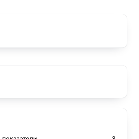
 показатели
3