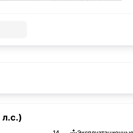
л.с.)
14
Эксплуатационные