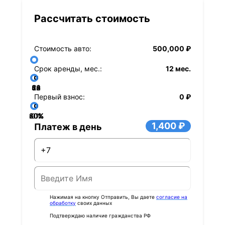
Рассчитать стоимость
Стоимость авто:
500,000 ₽
Срок аренды, мес.:
12 мес.
36
48
60
84
24
72
12
Первый взнос:
0 ₽
40%
60%
80%
20%
0%
1,400 ₽
Платеж в день
Нажимая на кнопку Отправить, Вы даете
согласие на
обработку
своих данных
Подтверждаю наличие гражданства РФ