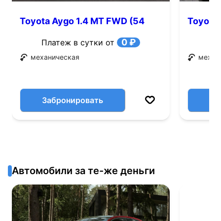
Toyota Aygo 1.4 MT FWD (54
Toyota 
л.с.)
0 ₽
Платеж в сутки от
механическая
механ
Забронировать
Автомобили за те-же деньги