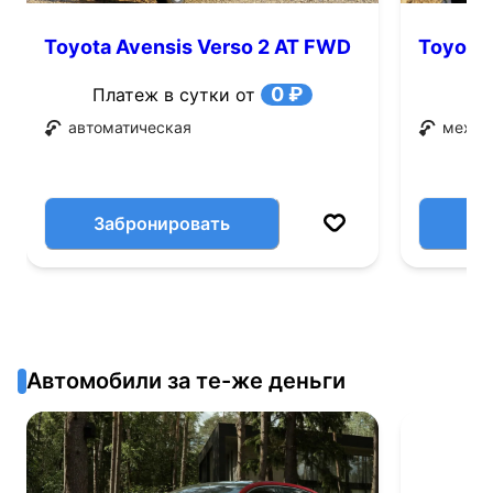
Toyota Avensis Verso 2 AT FWD
Toyota 
(150 л.с.)
л.с.)
0 ₽
Платеж в сутки от
автоматическая
механ
Забронировать
Автомобили за те-же деньги