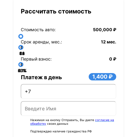
Рассчитать стоимость
Стоимость авто:
500,000 ₽
Срок аренды, мес.:
12 мес.
36
48
60
84
24
72
12
Первый взнос:
0 ₽
40%
60%
80%
20%
0%
1,400 ₽
Платеж в день
Нажимая на кнопку Отправить, Вы даете
согласие на
обработку
своих данных
Подтверждаю наличие гражданства РФ