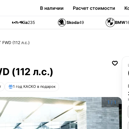
В наличии
Расчет стоимости
К
Kia
235
Skoda
49
BMW
1
T FWD (112 л.с.)
D (112 л.с.)
т
1 год КАСКО в подарок
1
/
1