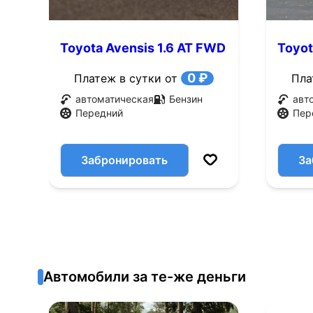
Toyota Avensis 1.6 AT FWD
Toyot
(101 л.с.)
(110 л
0 ₽
Платеж в сутки от
Пла
автоматическая
Бензин
авт
Передний
Пер
Забронировать
За
Автомобили за те-же деньги