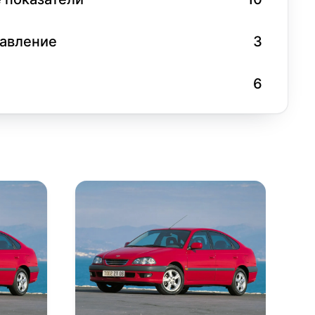
равление
3
6