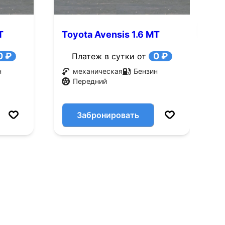
T
Toyota Avensis 1.6 MT
T
FWD (101 л.с.)
(
0 ₽
0 ₽
Платеж в сутки от
н
механическая
Бензин
Передний
Забронировать