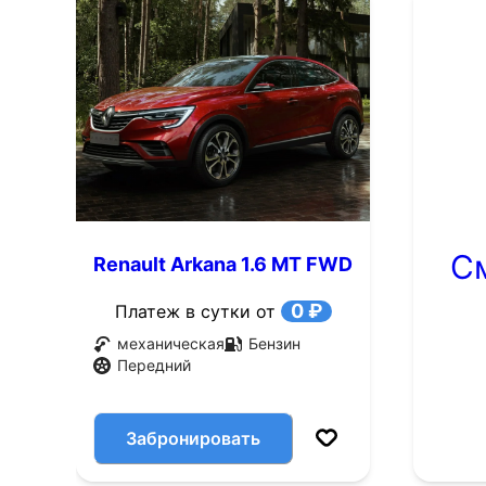
С
Renault Arkana 1.6 MT FWD
(114 л.с.)
0 ₽
Платеж в сутки от
механическая
Бензин
Передний
Забронировать