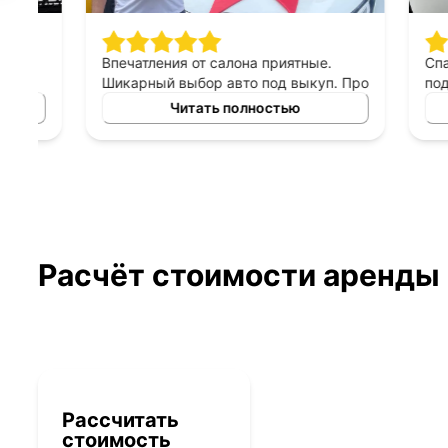
Впечатления от салона приятные.
Спасибо 
Шикарный выбор авто под выкуп. Про
подход к 
персонал могу сказать только
выборе ав
Читать полностью
хорошее, приятны в общении,
выкуп, п
терпеливые, помогают сделать
который б
правильный выбор. Спасибо
автомоби
менеджеру Владимиру за помощь в
выборе авто!
Расчёт стоимости аренды
Рассчитать
стоимость