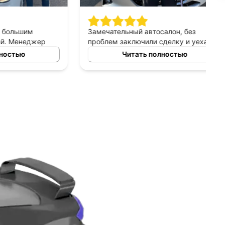
шим
Замечательный автосалон, без
неджер
проблем заключили сделку и уехали в
сно
этот же день на новой машине.
ю
Читать полностью
ных
Рекомендую!
ь авто
 и ценовых
ение