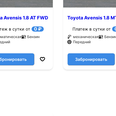
a Avensis 1.8 AT FWD
Toyota Avensis 1.8 M
.с.)
FWD (110 л.с.)
0 ₽
теж в сутки от
Платеж в сутки от
оматическая
Бензин
механическая
Бензи
едний
Передний
бронировать
Забронировать