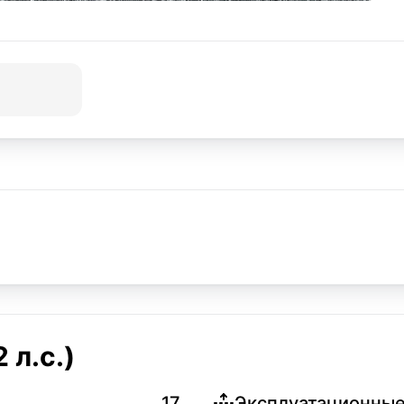
 л.с.)
17
Эксплуатационные