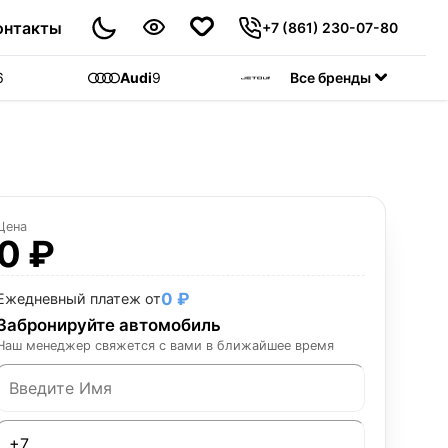
онтакты
+7 (861) 230-07-80
6
Audi
9
Jetour
Все бренды
55
C
Цена
0 ₽
0 ₽
Ежедневный платеж от
Забронируйте автомобиль
Наш менеджер свяжется с вами в ближайшее время