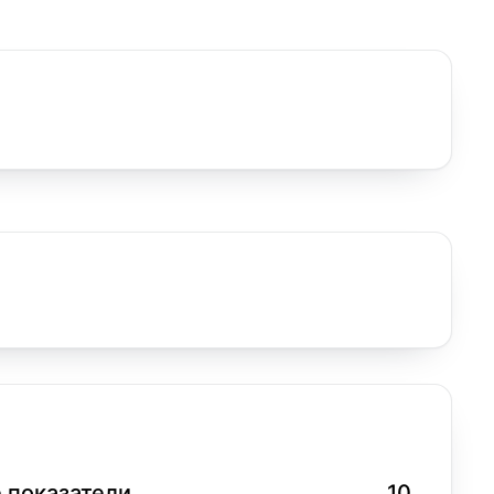
 показатели
10