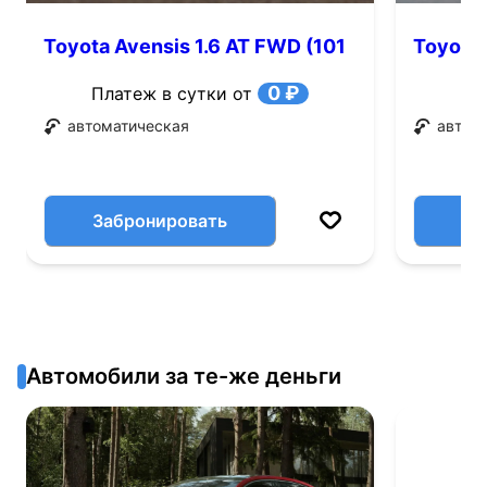
Toyota Avensis 1.6 AT FWD (101
Toyota 
л.с.)
0 ₽
Платеж в сутки от
автоматическая
автом
Забронировать
Автомобили за те-же деньги