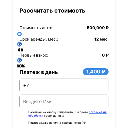
Рассчитать стоимость
Стоимость авто:
500,000 ₽
Срок аренды, мес.:
12 мес.
36
48
60
84
24
72
12
Первый взнос:
0 ₽
40%
60%
80%
20%
0%
1,400 ₽
Платеж в день
Нажимая на кнопку Отправить, Вы даете
согласие на
обработку
своих данных
Подтверждаю наличие гражданства РФ