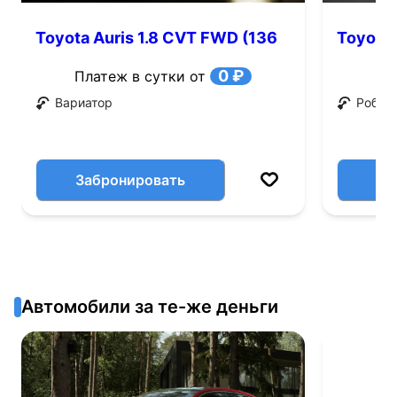
Toyota Auris 1.8 CVT FWD (136
Toyota 
л.с.)
0 ₽
Платеж в сутки от
Вариатор
Робот
Забронировать
Автомобили за те-же деньги