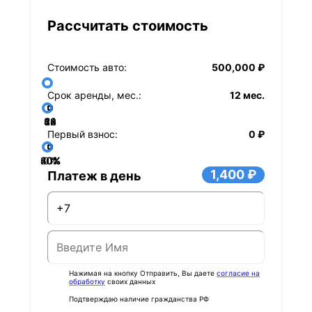
Рассчитать стоимость
Стоимость авто:
500,000 ₽
Срок аренды, мес.:
12 мес.
36
48
60
84
24
72
12
Первый взнос:
0 ₽
40%
60%
80%
20%
0%
1,400 ₽
Платеж в день
Нажимая на кнопку Отправить, Вы даете
согласие на
обработку
своих данных
Подтверждаю наличие гражданства РФ