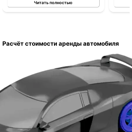
заняла очень мало времени. Менеджер
Дело сво
Читать полностью
помог с документами на всех стадиях
оформления. Стоимость аренды автомобиля
меня вполне устраивала, как и условия по
его выкупу. Изучили на месте все варианты
сделки, сравнили цены с другими
предложениями. Условия приобретения
оказались очень даже выгодные.
Расчёт стоимости аренды автомобиля