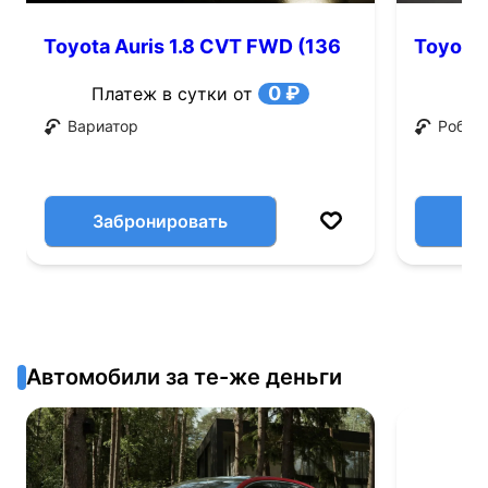
Toyota Auris 1.8 CVT FWD (136
Toyota 
л.с.)
0 ₽
Платеж в сутки от
Вариатор
Робот
Забронировать
Автомобили за те-же деньги