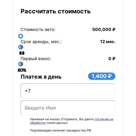
Рассчитать стоимость
Стоимость авто:
500,000 ₽
Срок аренды, мес.:
12 мес.
36
48
60
84
24
72
12
Первый взнос:
0 ₽
40%
60%
80%
20%
0%
1,400 ₽
Платеж в день
Нажимая на кнопку Отправить, Вы даете
согласие на
обработку
своих данных
Подтверждаю наличие гражданства РФ