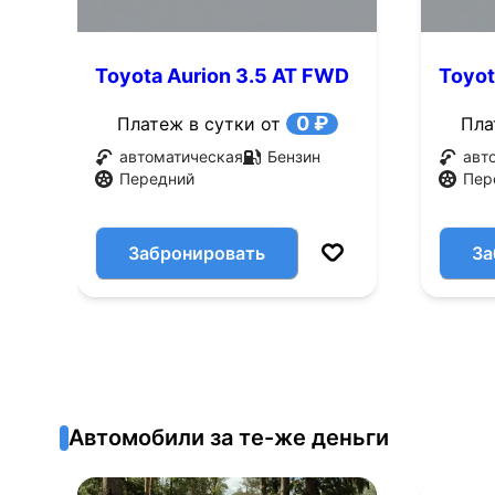
Toyota Aurion 3.5 AT FWD
Toyot
(328 л.с.)
(275 л
0 ₽
Платеж в сутки от
Пла
автоматическая
Бензин
авт
Передний
Пер
Забронировать
За
Автомобили за те-же деньги