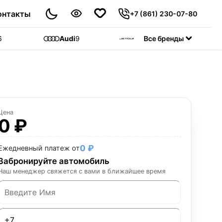
онтакты
+7 (861) 230-07-80
6
Audi
9
Jetour
Все бренды
55
C
Цена
0 ₽
0 ₽
Ежедневный платеж от
Забронируйте автомобиль
Наш менеджер свяжется с вами в ближайшее время