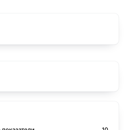
 показатели
10