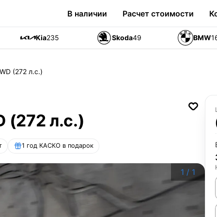
В наличии
Расчет стоимости
К
Kia
235
Skoda
49
BMW
1
WD (272 л.с.)
 (272 л.с.)
т
1 год КАСКО в подарок
1
/
1