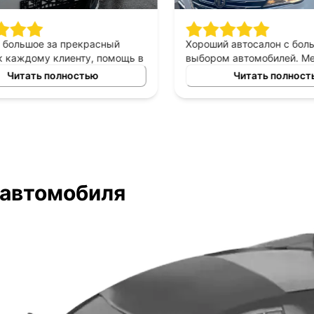
большое за прекрасный
Хороший автосалон с боль
каждому клиенту, помощь в
выбором автомобилей. Ме
томобиля в аренду под
был очень вежлив и прекра
Читать полностью
Читать полность
рекрасный менеджер
разбирался в представлен
ыл всегда с нами на связи,
марках авто. Помог выбрат
лем очень довольны&#41;
исходя из моих требований
ожиданий. Быстрое оформл
документов!
 автомобиля