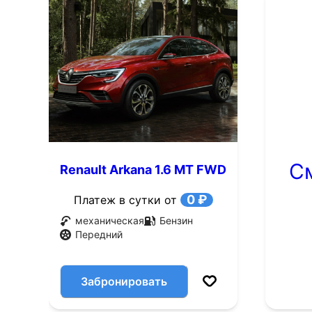
С
Renault Arkana 1.6 MT FWD
(114 л.с.)
0 ₽
Платеж в сутки от
механическая
Бензин
Передний
Забронировать