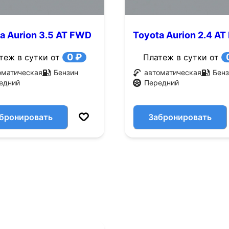
a Aurion 3.5 AT FWD
Toyota Aurion 2.4 A
.с.)
(170 л.с.)
0 ₽
теж в сутки от
Платеж в сутки от
оматическая
Бензин
автоматическая
Бенз
едний
Передний
бронировать
Забронировать