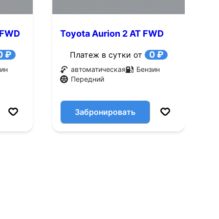
T FWD
Toyota Aurion 2 AT FWD
T
(145 л.с.)
(
0 ₽
0 ₽
Платеж в сутки от
ин
автоматическая
Бензин
Передний
Забронировать