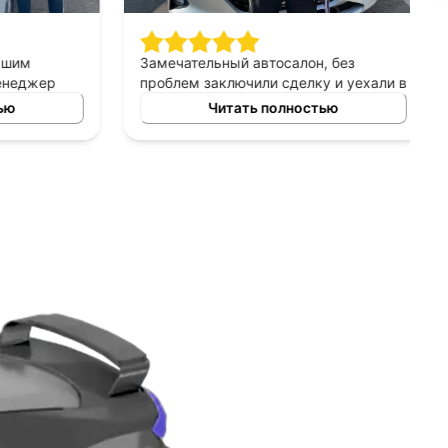
шим
Замечательный автосалон, без
неджер
проблем заключили сделку и уехали в
сно
этот же день на новой машине.
ю
Читать полностью
ных
Рекомендую!
ь авто
 и ценовых
ение