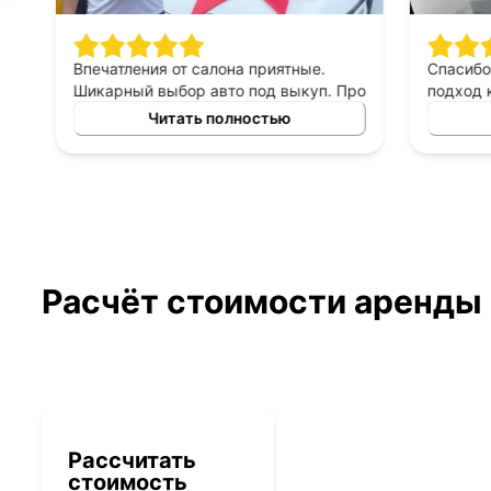
Впечатления от салона приятные.
Спасибо 
Шикарный выбор авто под выкуп. Про
подход к 
персонал могу сказать только
выборе ав
Читать полностью
хорошее, приятны в общении,
выкуп, п
терпеливые, помогают сделать
который б
правильный выбор. Спасибо
автомоби
менеджеру Владимиру за помощь в
выборе авто!
Расчёт стоимости аренды
Рассчитать
стоимость