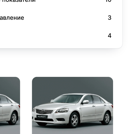
равление
3
4