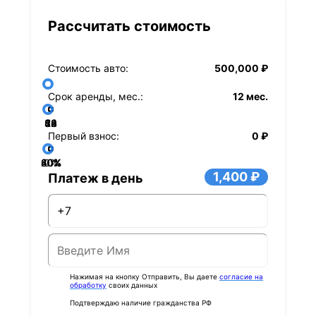
Рассчитать стоимость
Стоимость авто:
500,000 ₽
Срок аренды, мес.:
12 мес.
36
48
60
84
24
72
12
Первый взнос:
0 ₽
40%
60%
80%
20%
0%
1,400 ₽
Платеж в день
Нажимая на кнопку Отправить, Вы даете
согласие на
обработку
своих данных
Подтверждаю наличие гражданства РФ