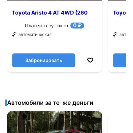
Toyota Aristo 4 AT 4WD (260
Toyota 
л.с.)
0 ₽
Платеж в сутки от
автоматическая
автом
Забронировать
Автомобили за те-же деньги