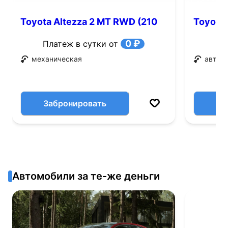
Toyota Altezza 2 MT RWD (210
Toyota 
л.с.)
0 ₽
Платеж в сутки от
механическая
автом
Забронировать
Автомобили за те-же деньги