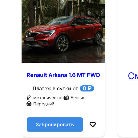
С
Renault Arkana 1.6 MT FWD
(114 л.с.)
0 ₽
Платеж в сутки от
механическая
Бензин
Передний
Забронировать