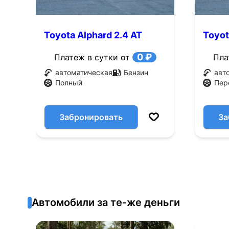
Toyota Alphard 2.4 AT
Toyot
4WD (160 л.с.)
(160 л
0 ₽
Платеж в сутки от
Пла
автоматическая
Бензин
авт
Полный
Пер
Забронировать
За
Автомобили за те-же деньги