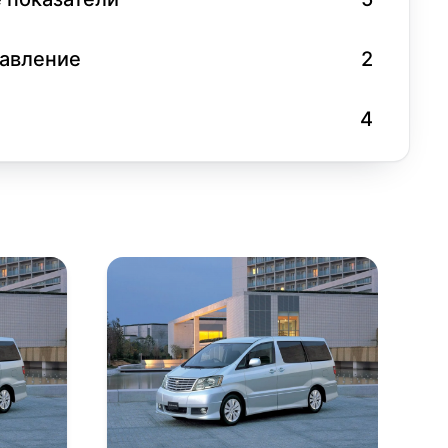
равление
2
4