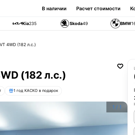
В наличии
Расчет стоимости
К
Kia
235
Skoda
49
BMW
1
VT 4WD (182 л.с.)
WD (182 л.с.)
т
1 год КАСКО в подарок
1
/
1