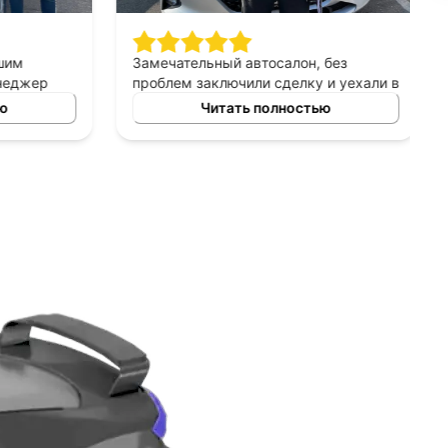
шим
Замечательный автосалон, без
неджер
проблем заключили сделку и уехали в
сно
этот же день на новой машине.
ю
Читать полностью
ных
Рекомендую!
ь авто
 и ценовых
ение