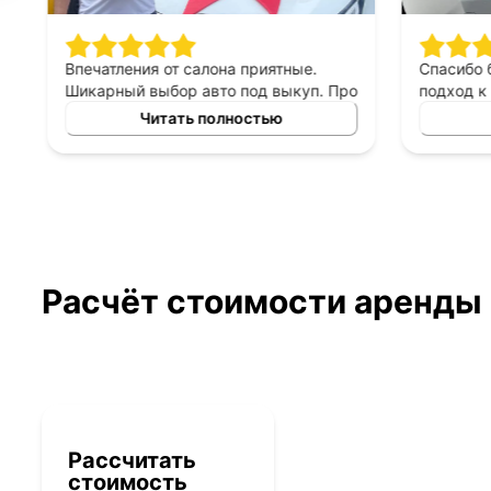
Впечатления от салона приятные.
Спасибо 
Шикарный выбор авто под выкуп. Про
подход к 
персонал могу сказать только
выборе ав
Читать полностью
хорошее, приятны в общении,
выкуп, п
терпеливые, помогают сделать
который б
правильный выбор. Спасибо
автомоби
менеджеру Владимиру за помощь в
выборе авто!
Расчёт стоимости аренды
Рассчитать
стоимость