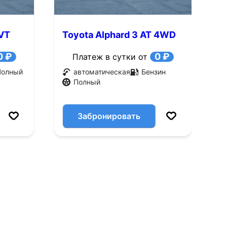
CVT
Toyota Alphard 3 AT 4WD
T
(220 л.с.)
(
0 ₽
0 ₽
Платеж в сутки от
Полный
автоматическая
Бензин
Полный
Забронировать