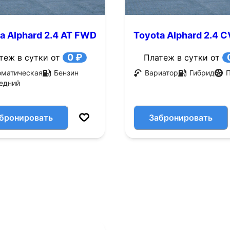
a Alphard 2.4 AT FWD
Toyota Alphard 2.4 
.с.)
4WD (131 л.с.)
0 ₽
теж в сутки от
Платеж в сутки от
оматическая
Бензин
Вариатор
Гибрид
едний
бронировать
Забронировать