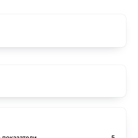
 показатели
5