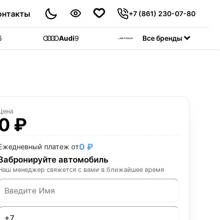
онтакты
+7 (861) 230-07-80
6
Audi
9
Jetour
Все бренды
55
C
Цена
0 ₽
0 ₽
Ежедневный платеж от
Забронируйте автомобиль
Наш менеджер свяжется с вами в ближайшее время