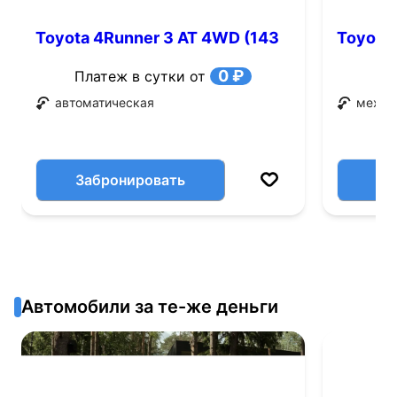
Toyota 4Runner 3 AT 4WD (143
Toyota 
л.с.)
0 ₽
Платеж в сутки от
автоматическая
механ
Забронировать
Автомобили за те-же деньги