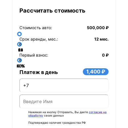
Рассчитать стоимость
Стоимость авто:
500,000 ₽
Срок аренды, мес.:
12 мес.
36
48
60
84
24
72
12
Первый взнос:
0 ₽
40%
60%
80%
20%
0%
1,400 ₽
Платеж в день
Нажимая на кнопку Отправить, Вы даете
согласие на
обработку
своих данных
Подтверждаю наличие гражданства РФ