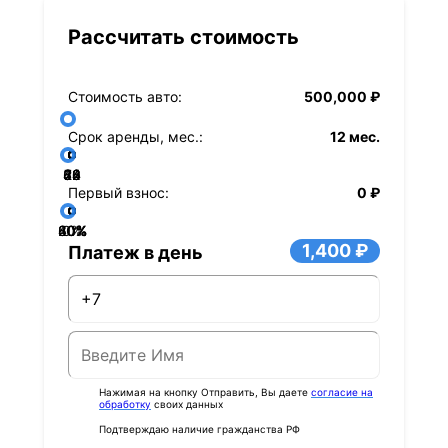
Рассчитать стоимость
Стоимость авто:
500,000 ₽
Срок аренды, мес.:
12 мес.
36
48
60
84
24
72
12
Первый взнос:
0 ₽
40%
60%
80%
20%
0%
1,400 ₽
Платеж в день
Нажимая на кнопку Отправить, Вы даете
согласие на
обработку
своих данных
Подтверждаю наличие гражданства РФ