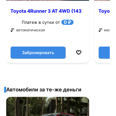
Toyota 4Runner 3 AT 4WD (143
Toyota 
л.с.)
0 ₽
Платеж в сутки от
автоматическая
механ
Забронировать
Автомобили за те-же деньги