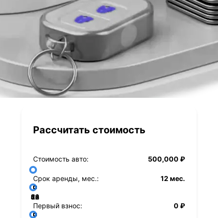
Рассчитать стоимость
Стоимость авто:
500,000 ₽
Срок аренды, мес.:
12 мес.
36
48
60
84
24
72
12
Первый взнос:
0 ₽