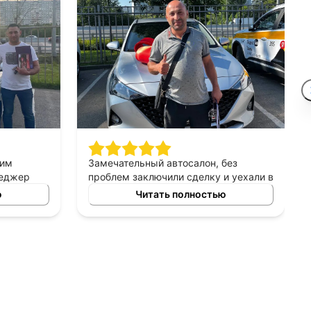
шим
Замечательный автосалон, без
неджер
проблем заключили сделку и уехали в
сно
этот же день на новой машине.
ю
Читать полностью
ных
Рекомендую!
ь авто
 и ценовых
ение