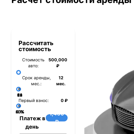
Рассчитать
стоимость
Стоимость
500,000
авто:
₽
Срок аренды,
12
мес.:
мес.
36
48
60
84
24
72
12
Первый взнос:
0 ₽
40%
60%
80%
20%
0%
1,400
Платеж в
₽
день