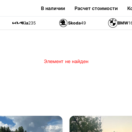
В наличии
Расчет стоимости
К
Kia
235
Skoda
49
BMW
1
Элемент не найден