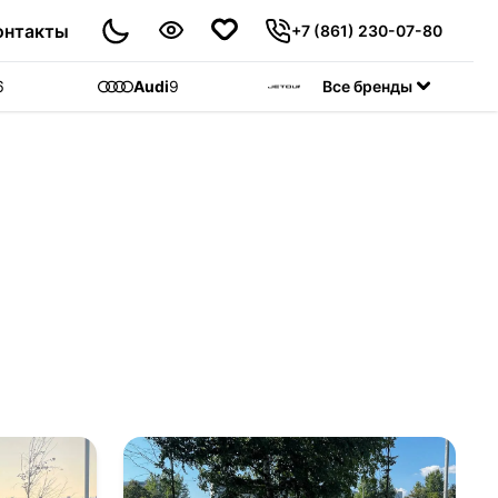
онтакты
+7 (861) 230-07-80
6
Audi
9
Jetour
Все бренды
55
C