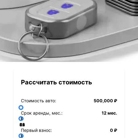
Рассчитать стоимость
Стоимость авто:
500,000 ₽
Срок аренды, мес.:
12 мес.
36
48
60
84
24
72
12
Первый взнос:
0 ₽