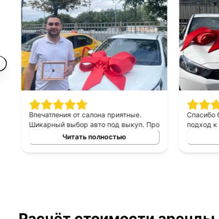
Впечатления от салона приятные.
Спасибо 
Шикарный выбор авто под выкуп. Про
подход к 
персонал могу сказать только
выборе ав
Читать полностью
хорошее, приятны в общении,
выкуп, п
терпеливые, помогают сделать
который б
правильный выбор. Спасибо
автомоби
менеджеру Владимиру за помощь в
выборе авто!
Расчёт стоимости аренды