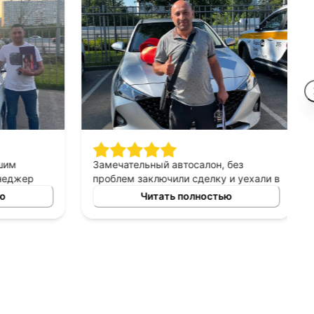
шим
Замечательный автосалон, без
неджер
проблем заключили сделку и уехали в
сно
этот же день на новой машине.
ю
Читать полностью
ных
Рекомендую!
ь авто
 и ценовых
ение