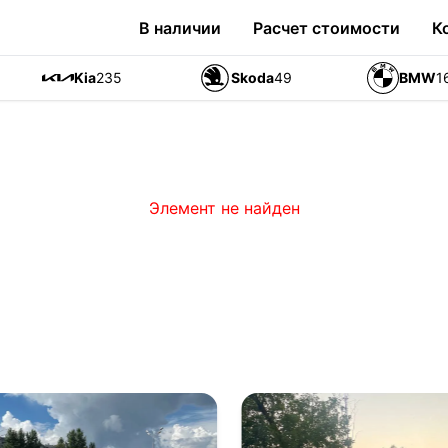
В наличии
Расчет стоимости
К
Kia
235
Skoda
49
BMW
1
Элемент не найден