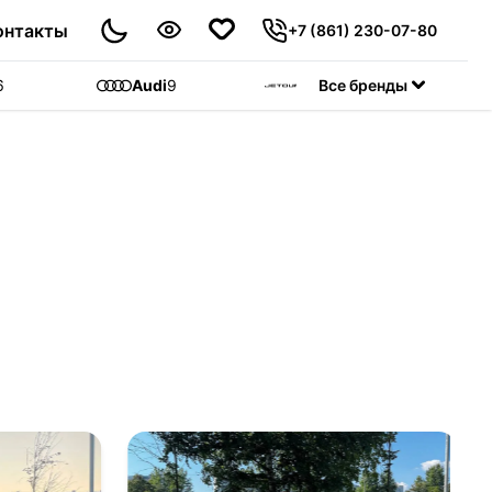
онтакты
+7 (861) 230-07-80
6
Audi
9
Jetour
Все бренды
55
C