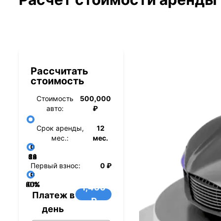
Рассчитать
стоимость
Стоимость
500,000
авто:
₽
Срок аренды,
12
мес.:
мес.
36
48
60
84
24
72
12
Первый взнос:
0 ₽
40%
60%
80%
20%
0%
1,400
Платеж в
₽
день