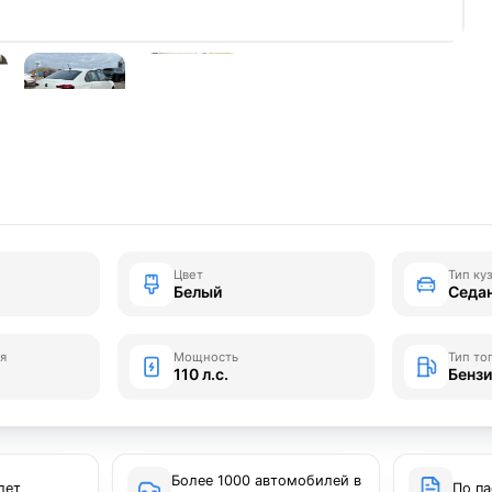
Цвет
Тип ку
Белый
Седа
я
Мощность
Тип то
110 л.с.
Бенз
Более 1000 автомобилей в
лет
По па