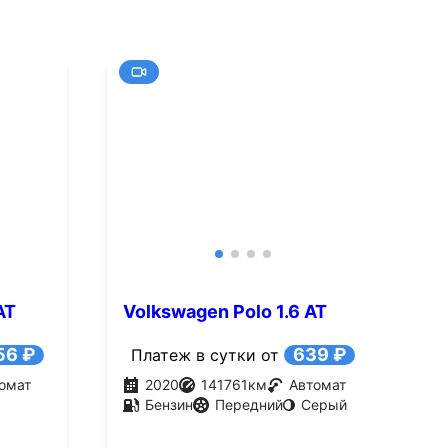
+10
Смотреть все фото
Смотре
AT
Volkswagen Polo 1.6 AT
V
(110 л.с.)
T
56 ₽
639 ₽
Платеж в сутки от
омат
2020
141761
км
Автомат
Бензин
Передний
Серый