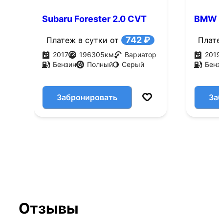
Subaru Forester 2.0 CVT
BMW 1
4WD (150 л.с.)
л.с.)
742 ₽
Платеж в сутки от
Плат
2017
196305
км
Вариатор
201
Бензин
Полный
Серый
Бен
Забронировать
За
Отзывы