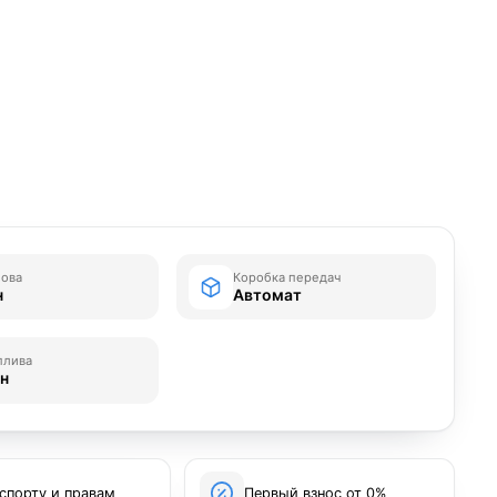
зова
Коробка передач
н
Автомат
плива
ин
спорту и правам
Первый взнос от 0%