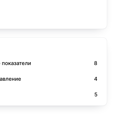
 показатели
8
равление
4
5