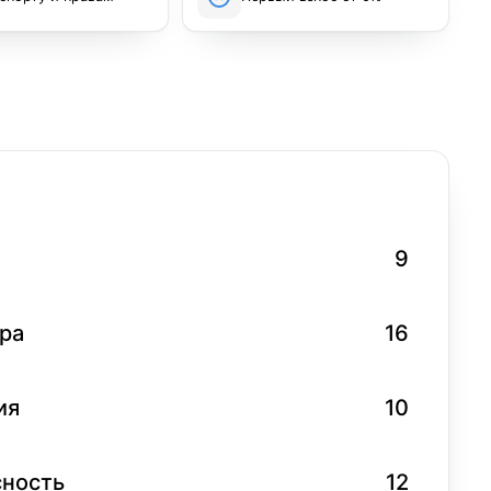
9
ра
16
ия
10
сность
12