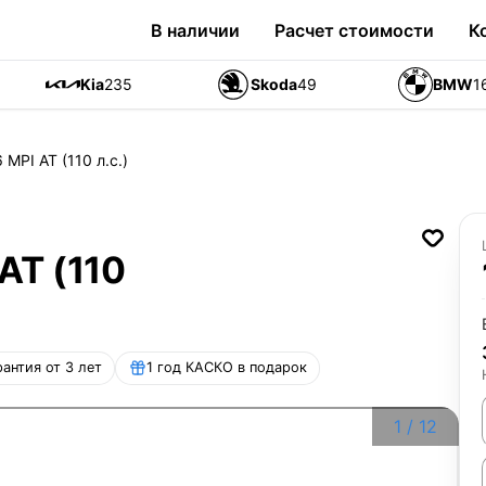
В наличии
Расчет стоимости
К
Kia
235
Skoda
49
BMW
1
 MPI AT (110 л.с.)
AT (110
рантия от 3 лет
1 год КАСКО в подарок
1
/
12