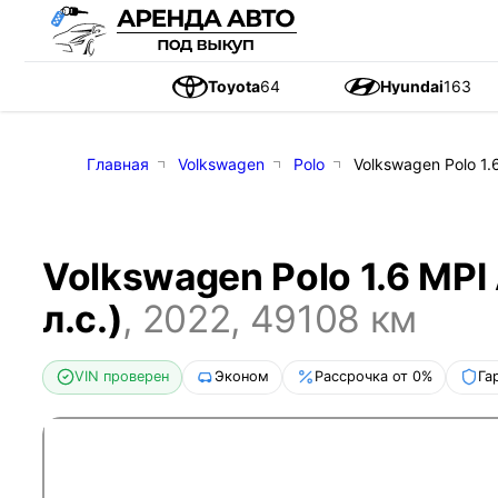
Toyota
64
Hyundai
163
Главная
Volkswagen
Polo
Volkswagen Polo 1.6
Volkswagen Polo 1.6 MPI 
л.с.)
,
2022
,
49108
км
VIN проверен
Эконом
Рассрочка от 0%
Га