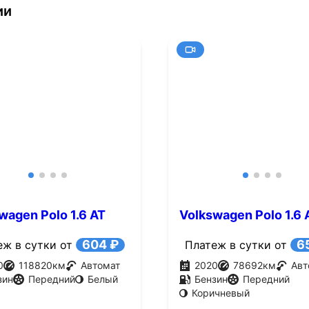
ии
wagen Polo 1.6 AT
Volkswagen Polo 1.6 
.с.)
(110 л.с.)
604 ₽
6
еж в сутки от
Платеж в сутки от
0
118820
км
Автомат
2020
78692
км
Авт
зин
Передний
Белый
Бензин
Передний
Коричневый