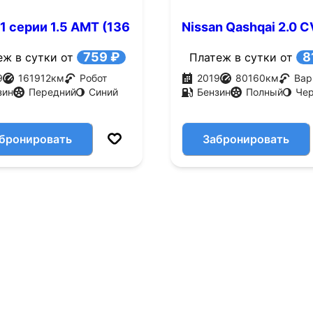
 серии 1.5 AMT (136
Nissan Qashqai 2.0 
(144 л.с.)
759 ₽
8
еж в сутки от
Платеж в сутки от
9
161912
км
Робот
2019
80160
км
Вар
зин
Передний
Синий
Бензин
Полный
Че
бронировать
Забронировать