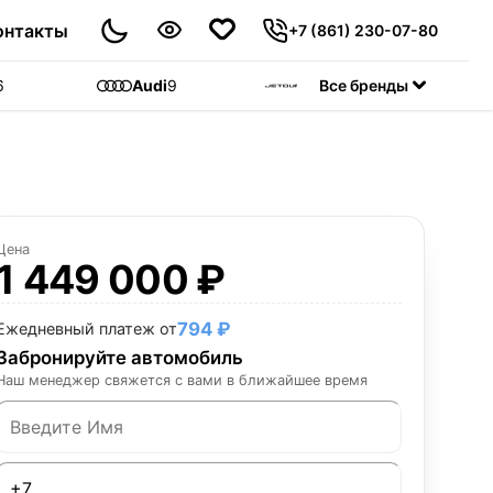
онтакты
+7 (861) 230-07-80
6
Audi
9
Jetour
Все бренды
55
C
Цена
1 449 000 ₽
794 ₽
Ежедневный платеж от
Забронируйте автомобиль
Наш менеджер свяжется с вами в ближайшее время