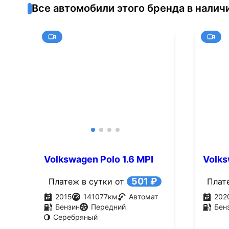
Все автомобили этого бренда в налич
Volkswagen Polo 1.6 MPI
Volks
AT (105 л.с.)
(110 л
501 ₽
Платеж в сутки от
Плат
2015
141077
км
Автомат
202
Бензин
Передний
Бен
Серебряный