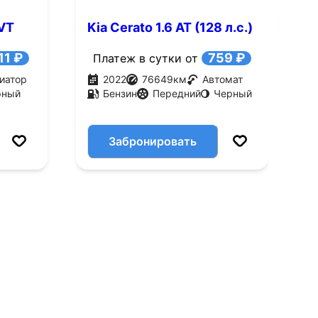
CVT
Kia Cerato 1.6 AT (128 л.с.)
K
A
11 ₽
759 ₽
Платеж в сутки от
иатор
2022
76649
км
Автомат
рный
Бензин
Передний
Черный
Забронировать