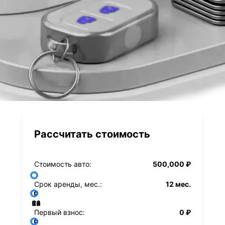
Рассчитать стоимость
Стоимость авто:
500,000 ₽
Срок аренды, мес.:
12 мес.
36
48
60
84
24
72
12
Первый взнос:
0 ₽