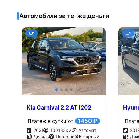
Автомобили за те-же деньги
Kia Carnival 2.2 AT (202
Hyund
л.с.)
л.с.)
1450 ₽
Платеж в сутки от
Плате
2021
100133
км
Автомат
201
Дизель
Передний
Черный
Диз