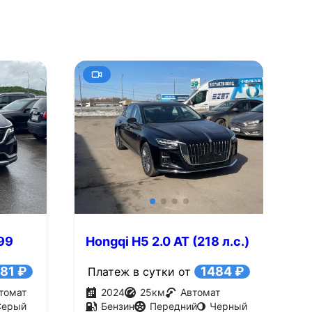
+18
Смотреть все фото
Смотре
199
Hongqi H5 2.0 AT (218 л.с.)
H
(
81 ₽
1484 ₽
Платеж в сутки от
П
томат
2024
25
км
Автомат
Серый
Бензин
Передний
Черный