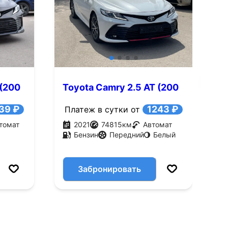
+10
Смотреть все фото
Смотре
 (200
Toyota Camry 2.5 AT (200
T
л.с.)
л
39 ₽
1243 ₽
Платеж в сутки от
томат
2021
74815
км
Автомат
Бензин
Передний
Белый
Забронировать