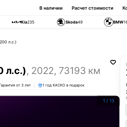
В наличии
Расчет стоимости
К
Kia
235
Skoda
49
BMW
1
200 л.с.)
 л.с.)
,
2022
,
73193
км
Гарантия от 3 лет
1 год КАСКО в подарок
1
/
13