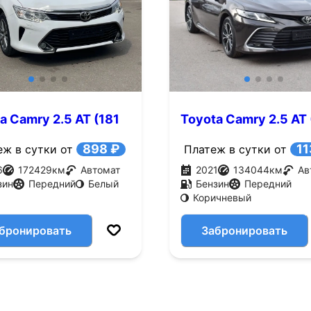
a Camry 2.5 AT (181
Toyota Camry 2.5 AT
л.с.)
898 ₽
11
еж в сутки от
Платеж в сутки от
6
172429
км
Автомат
2021
134044
км
Ав
зин
Передний
Белый
Бензин
Передний
Коричневый
бронировать
Забронировать