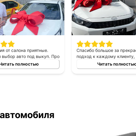
ия от салона приятные.
Спасибо большое за прекр
выбор авто под выкуп. Про
подход к каждому клиенту,
могу сказать только
выборе автомобиля в аренд
Читать полностью
Читать полность
приятны в общении,
выкуп, прекрасный менед
е, помогают сделать
который был всегда с нами 
ый выбор. Спасибо
автомобилем очень доволь
у Владимиру за помощь в
то!
 автомобиля