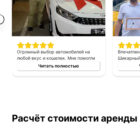
Огромный выбор автомобилей на
Впечатлен
любой вкус и кошелек. Мне помогли
Шикарный 
найти машину, которая идеально
персонал 
Читать полностью
подходит для моих потребностей.
хорошее, 
Отдельное спасибо менеджеру за
терпеливы
подробную консультацию!
правильн
менеджер
выборе ав
Расчёт стоимости аренды