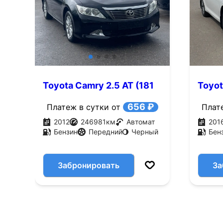
Toyota Camry 2.5 AT (181
Toyot
л.с.)
л.с.)
656 ₽
Платеж в сутки от
Плат
2012
246981
км
Автомат
201
Бензин
Передний
Черный
Бен
Забронировать
За