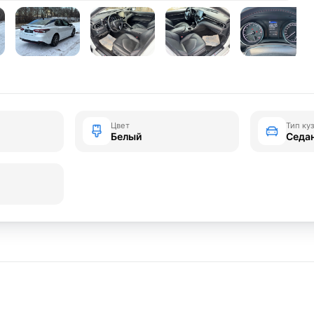
Цвет
Тип ку
Белый
Седа