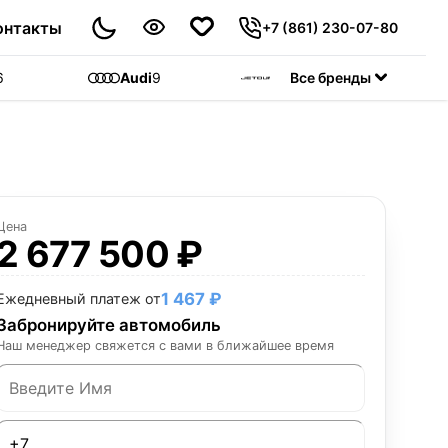
онтакты
+7 (861) 230-07-80
6
Audi
9
Jetour
Все бренды
55
C
Цена
2 677 500 ₽
1 467 ₽
Ежедневный платеж от
Забронируйте автомобиль
Наш менеджер свяжется с вами в ближайшее время