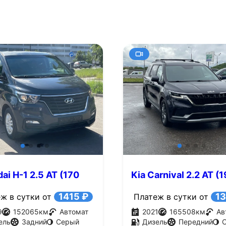
ai H-1 2.5 AT (170
Kia Carnival 2.2 AT (
л.с.)
1415 ₽
13
ж в сутки от
Платеж в сутки от
9
152065
км
Автомат
2021
165508
км
Ав
ель
Задний
Серый
Дизель
Передний