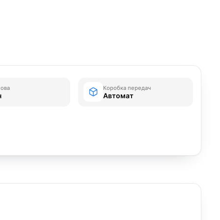
зова
Коробка передач
н
Автомат