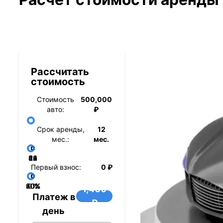
Рассчитать
стоимость
Стоимость
500,000
авто:
₽
Срок аренды,
12
мес.:
мес.
36
48
60
84
24
72
12
Первый взнос:
0 ₽
40%
60%
80%
20%
0%
1,400
Платеж в
₽
день