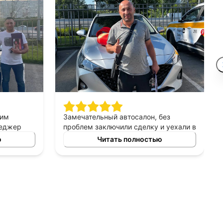
шим
Замечательный автосалон, без
неджер
проблем заключили сделку и уехали в
сно
этот же день на новой машине.
ю
Читать полностью
ных
Рекомендую!
ь авто
 и ценовых
ение