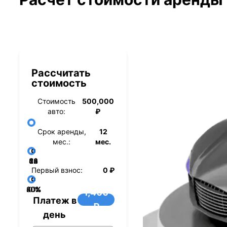
Рассчитать
стоимость
Стоимость
500,000
авто:
₽
Срок аренды,
12
мес.:
мес.
36
48
60
84
24
72
12
Первый взнос:
0 ₽
40%
60%
80%
20%
0%
1,400
Платеж в
₽
день