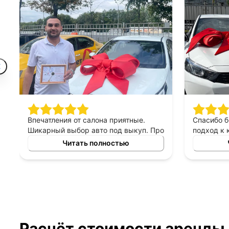
Впечатления от салона приятные.
Спасибо 
Шикарный выбор авто под выкуп. Про
подход к 
персонал могу сказать только
выборе ав
Читать полностью
хорошее, приятны в общении,
выкуп, п
терпеливые, помогают сделать
который б
правильный выбор. Спасибо
автомоби
менеджеру Владимиру за помощь в
выборе авто!
Расчёт стоимости аренды