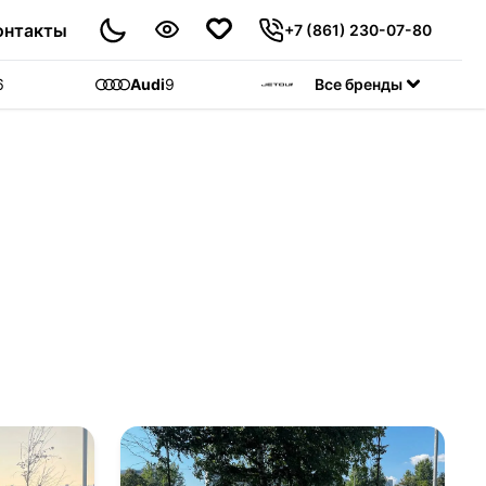
онтакты
+7 (861) 230-07-80
6
Audi
9
Jetour
Все бренды
55
C