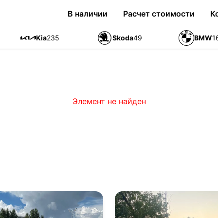
В наличии
Расчет стоимости
К
Kia
235
Skoda
49
BMW
1
Элемент не найден