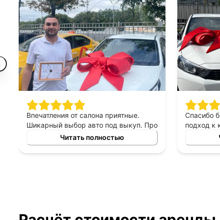
Впечатления от салона приятные.
Спасибо 
Шикарный выбор авто под выкуп. Про
подход к 
персонал могу сказать только
выборе ав
Читать полностью
хорошее, приятны в общении,
выкуп, п
терпеливые, помогают сделать
который б
правильный выбор. Спасибо
автомоби
менеджеру Владимиру за помощь в
выборе авто!
Расчёт стоимости аренды