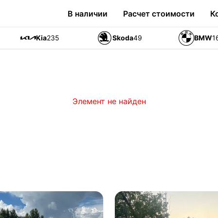
В наличии
Расчет стоимости
К
Kia
235
Skoda
49
BMW
1
Элемент не найден