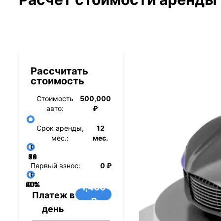
Рассчитать
стоимость
Стоимость
500,000
авто:
₽
Срок аренды,
12
мес.:
мес.
36
48
60
84
24
72
12
Первый взнос:
0 ₽
40%
60%
80%
20%
0%
1,400
Платеж в
₽
день