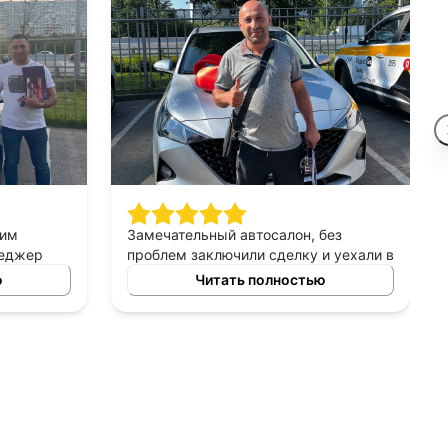
шим
Замечательный автосалон, без
неджер
проблем заключили сделку и уехали в
сно
этот же день на новой машине.
ю
Читать полностью
ных
Рекомендую!
ь авто
 и ценовых
ение