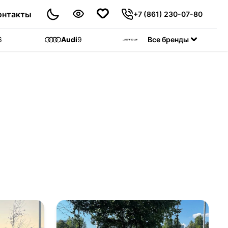
онтакты
+7 (861) 230-07-80
6
Audi
9
Jetour
Все бренды
55
C