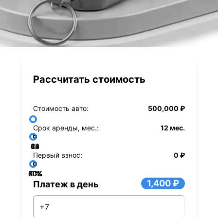
Рассчитать стоимость
Стоимость авто:
500,000 ₽
Срок аренды, мес.:
12 мес.
36
48
60
84
24
72
12
Первый взнос:
0 ₽
40%
60%
80%
20%
0%
1,400 ₽
Платеж в день