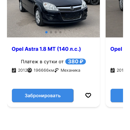
Opel Astra 1.8 MT (140 л.с.)
Opel Ast
380 ₽
Платеж в сутки от
2012
196666
км
Механика
2012
Забронировать