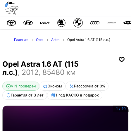
Главная
Opel
Astra
Opel Astra 1.6 AT (115 л.с.)
Opel Astra 1.6 AT (115
л.с.)
,
2012
,
85480
км
VIN проверен
Эконом
Рассрочка от 0%
Гарантия от 3 лет
1 год КАСКО в подарок
1
/
10