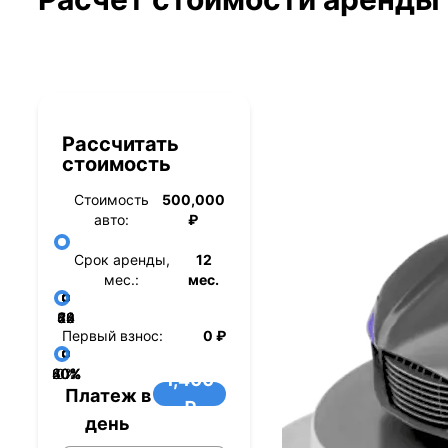
Рассчитать
стоимость
Стоимость
500,000
авто:
₽
Срок аренды,
12
мес.:
мес.
36
48
60
84
24
72
12
Первый взнос:
0 ₽
40%
60%
80%
20%
0%
1,400
Платеж в
₽
день