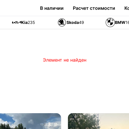
В наличии
Расчет стоимости
К
Kia
235
Skoda
49
BMW
1
Элемент не найден