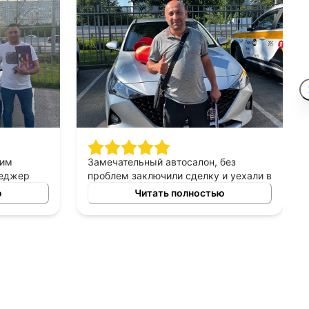
шим
Замечательный автосалон, без
неджер
проблем заключили сделку и уехали в
сно
этот же день на новой машине.
ю
Читать полностью
ных
Рекомендую!
ь авто
 и ценовых
ение