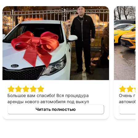
Большое вам спасибо! Вся процедура
Очень г
аренды нового автомобиля под выкуп
автомоби
заняла очень мало времени. Менеджер
Дело сво
Читать полностью
помог с документами на всех стадиях
оформления. Стоимость аренды автомобиля
меня вполне устраивала, как и условия по
его выкупу. Изучили на месте все варианты