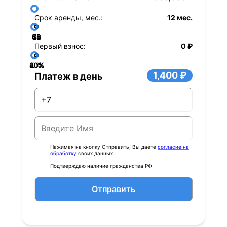
Срок аренды, мес.:
12 мес.
36
48
60
84
24
72
12
Первый взнос:
0 ₽
40%
60%
80%
20%
0%
1,400 ₽
Платеж в день
Нажимая на кнопку Отправить, Вы даете
согласие на
обработку
своих данных
Подтверждаю наличие гражданства РФ
Отправить