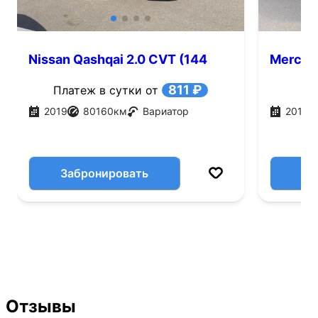
Nissan Qashqai 2.0 CVT (144
Merced
л.с.)
(184 л.с
811 ₽
Платеж в сутки от
2019
80160
км
Вариатор
2014
Забронировать
Отзывы