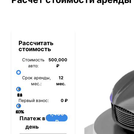
Рассчитать
стоимость
Стоимость
500,000
авто:
₽
Срок аренды,
12
мес.:
мес.
36
48
60
84
24
72
12
Первый взнос:
0 ₽
40%
60%
80%
20%
0%
1,400
Платеж в
₽
день