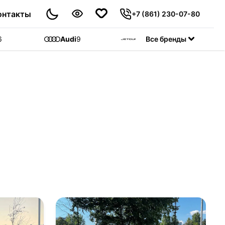
онтакты
+7 (861) 230-07-80
6
Audi
9
Jetour
Все бренды
55
C