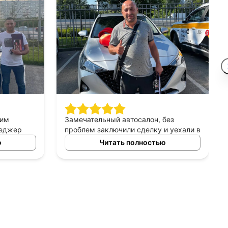
шим
Замечательный автосалон, без
неджер
проблем заключили сделку и уехали в
сно
этот же день на новой машине.
ю
Читать полностью
ных
Рекомендую!
ь авто
 и ценовых
ение