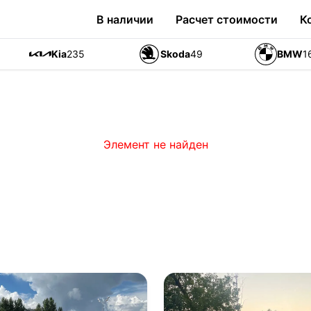
В наличии
Расчет стоимости
К
Kia
235
Skoda
49
BMW
1
Элемент не найден