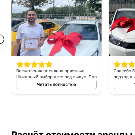
Впечатления от салона приятные.
Спасибо 
Шикарный выбор авто под выкуп. Про
подход к 
персонал могу сказать только
выборе ав
Читать полностью
хорошее, приятны в общении,
выкуп, п
терпеливые, помогают сделать
который б
правильный выбор. Спасибо
автомоби
менеджеру Владимиру за помощь в
выборе авто!
Расчёт стоимости аренды