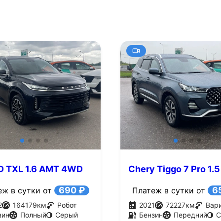
D TXL 1.6 AMT 4WD
Chery Tiggo 7 Pro 1.
.с.)
(147 л.с.)
690 ₽
6
еж в сутки от
Платеж в сутки от
2
164179
км
Робот
2021
72227
км
Вар
зин
Полный
Серый
Бензин
Передний
С