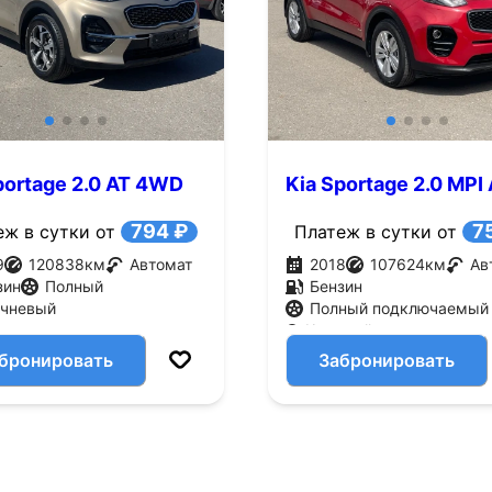
portage 2.0 AT 4WD
Kia Sportage 2.0 MPI
.с.)
AWD (150 л.с.)
794 ₽
7
еж в сутки от
Платеж в сутки от
9
120838
км
Автомат
2018
107624
км
Ав
зин
Полный
Бензин
ичневый
Полный подключаемый
Красный
бронировать
Забронировать