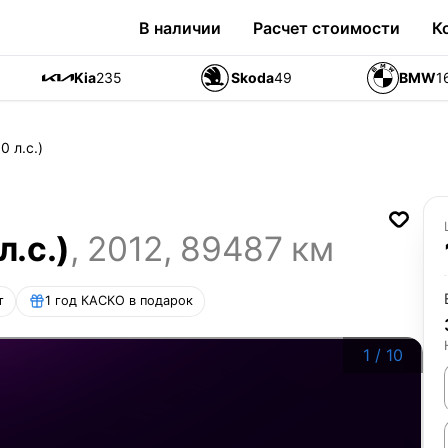
В наличии
Расчет стоимости
К
Kia
235
Skoda
49
BMW
1
0 л.с.)
л.с.)
,
2012
,
89487
км
т
1 год КАСКО в подарок
1
/
10