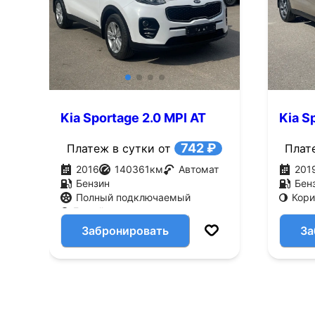
Kia Sportage 2.0 MPI AT
Kia S
AWD (150 л.с.)
(150 л
742 ₽
Платеж в сутки от
Плат
2016
140361
км
Автомат
201
Бензин
Бен
Полный подключаемый
Кор
Белый
Забронировать
За