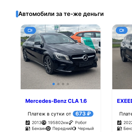
Автомобили за те-же деньги
Mercedes-Benz CLA 1.6
EXEE
AMT (156 л.с.)
(186 л
673 ₽
Платеж в сутки от
Плат
2013
195802
км
Робот
202
Бензин
Передний
Черный
Бен