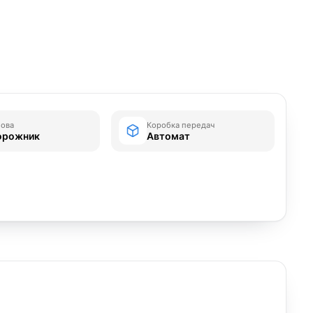
зова
Коробка передач
орожник
Автомат