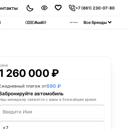
онтакты
+7 (861) 230-07-80
6
Audi
9
Jetour
Все бренды
55
C
Цена
1 260 000 ₽
690 ₽
Ежедневный платеж от
Забронируйте автомобиль
Наш менеджер свяжется с вами в ближайшее время