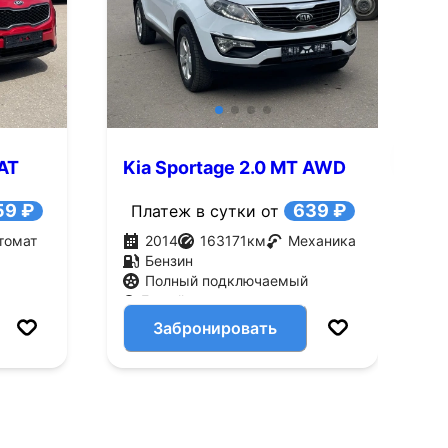
+10
Смотреть все фото
Смотре
 AT
Kia Sportage 2.0 MT AWD
K
(150 л.с.)
л
59 ₽
639 ₽
Платеж в сутки от
томат
2014
163171
км
Механика
Бензин
Полный подключаемый
Белый
Забронировать