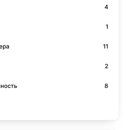
4
1
ера
11
2
сность
8