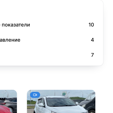
 показатели
10
равление
4
7