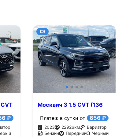
+10
Смотреть все фото
Смотре
5 CVT
Москвич 3 1.5 CVT (136
В
л.с.)
M
56 ₽
656 ₽
Платеж в сутки от
иатор
2023
22926
км
Вариатор
ерый
Бензин
Передний
Черный