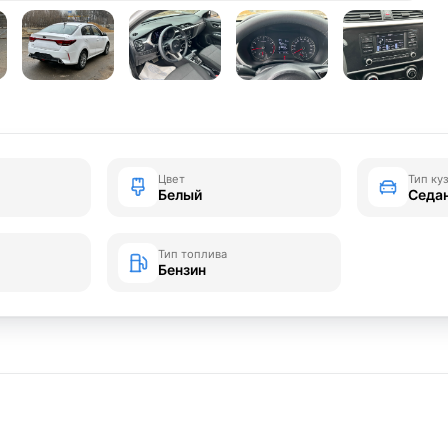
Цвет
Тип ку
Белый
Седа
Тип топлива
Бензин