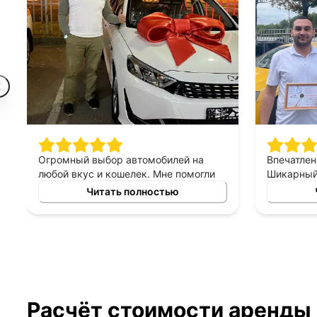
Огромный выбор автомобилей на
Впечатлен
любой вкус и кошелек. Мне помогли
Шикарный 
найти машину, которая идеально
персонал 
Читать полностью
подходит для моих потребностей.
хорошее, 
Отдельное спасибо менеджеру за
терпеливы
подробную консультацию!
правильн
менеджер
выборе ав
Расчёт стоимости аренды