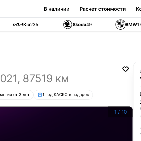
В наличии
Расчет стоимости
К
Kia
235
Skoda
49
BMW
1
021
,
87519
км
рантия от 3 лет
1 год КАСКО в подарок
1
/
10