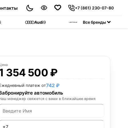
онтакты
+7 (861) 230-07-80
6
Audi
9
Jetour
Все бренды
55
C
Цена
1 354 500 ₽
742 ₽
Ежедневный платеж от
Забронируйте автомобиль
Наш менеджер свяжется с вами в ближайшее время