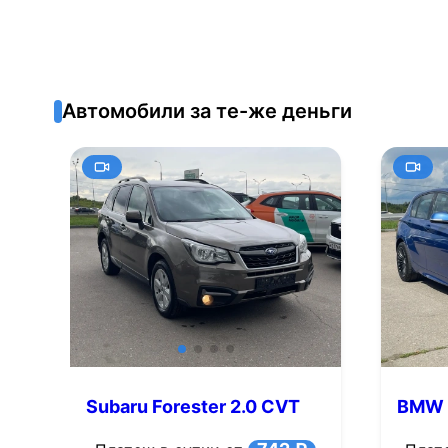
Автомобили за те-же деньги
Subaru Forester 2.0 CVT
BMW 1
4WD (150 л.с.)
л.с.)