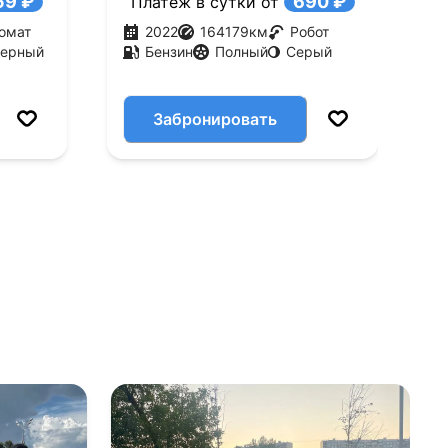
59 ₽
690 ₽
Платеж в сутки от
омат
2022
164179
км
Робот
ерный
Бензин
Полный
Серый
Забронировать