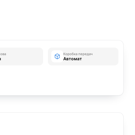
зова
Коробка передач
н
Автомат