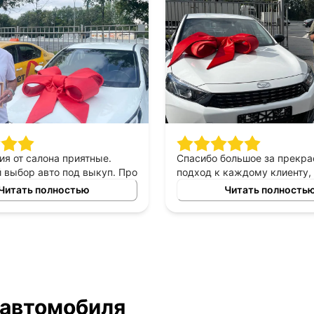
ия от салона приятные.
Спасибо большое за прекр
выбор авто под выкуп. Про
подход к каждому клиенту,
могу сказать только
выборе автомобиля в аренд
Читать полностью
Читать полность
приятны в общении,
выкуп, прекрасный менед
е, помогают сделать
который был всегда с нами 
ый выбор. Спасибо
автомобилем очень доволь
у Владимиру за помощь в
то!
 автомобиля