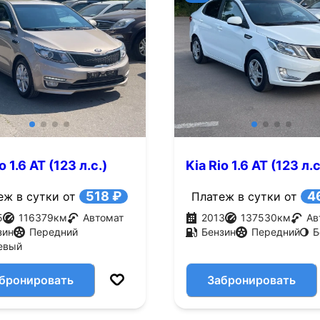
o 1.6 AT (123 л.с.)
Kia Rio 1.6 AT (123 л.с
518 ₽
4
еж в сутки от
Платеж в сутки от
5
116379
км
Автомат
2013
137530
км
Ав
зин
Передний
Бензин
Передний
Б
евый
бронировать
Забронировать