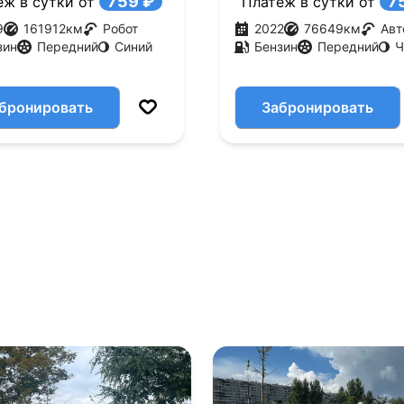
759 ₽
7
еж в сутки от
Платеж в сутки от
9
161912
км
Робот
2022
76649
км
Авт
зин
Передний
Синий
Бензин
Передний
Ч
бронировать
Забронировать