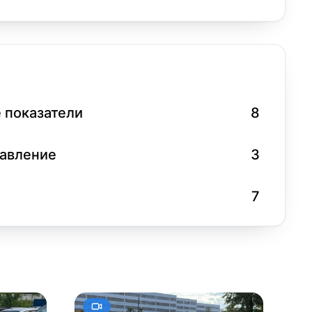
 показатели
8
равление
3
7