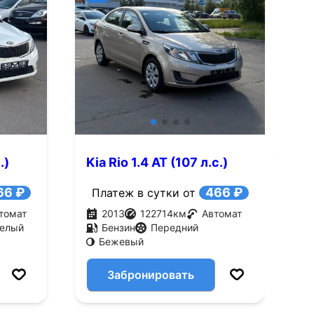
+9
Смотреть все фото
Смотре
.)
Kia Rio 1.4 AT (107 л.с.)
K
66 ₽
466 ₽
Платеж в сутки от
томат
2013
122714
км
Автомат
елый
Бензин
Передний
Бежевый
Забронировать