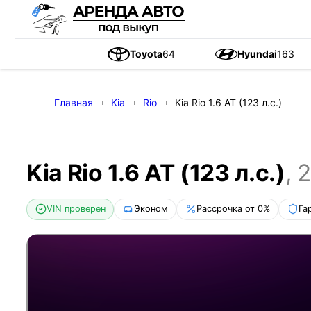
Toyota
64
Hyundai
163
Главная
Kia
Rio
Kia Rio 1.6 AT (123 л.с.)
Kia Rio 1.6 AT (123 л.с.)
,
2
VIN проверен
Эконом
Рассрочка от 0%
Га