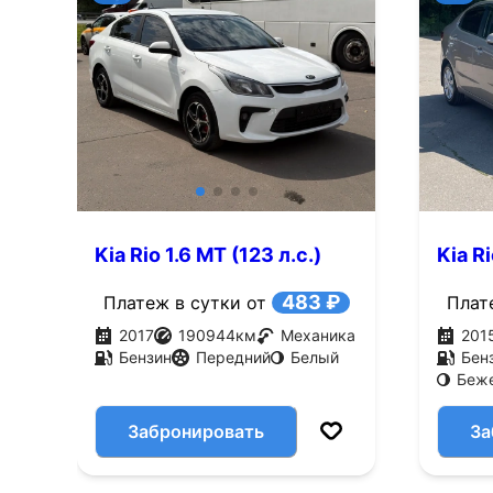
Kia Rio 1.6 MT (123 л.с.)
Kia Ri
483 ₽
Платеж в сутки от
Плат
2017
190944
км
Механика
201
Бензин
Передний
Белый
Бен
Беж
Забронировать
За