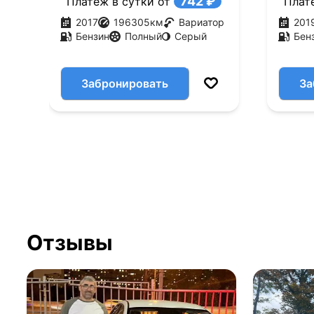
742 ₽
Платеж в сутки от
Плат
2017
196305
км
Вариатор
201
Бензин
Полный
Серый
Бен
Забронировать
За
Отзывы