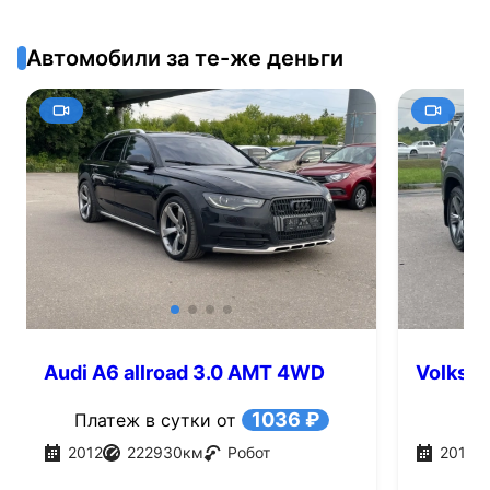
Автомобили за те-же деньги
Audi A6 allroad 3.0 AMT 4WD
Volkswa
(245 л.с.)
(280 л.с
1036 ₽
Платеж в сутки от
2012
222930
км
Робот
2019