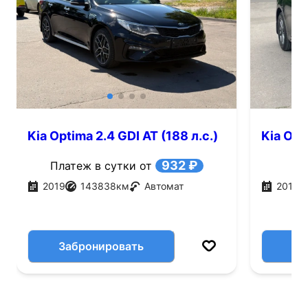
Kia Optima 2.4 GDI AT (188 л.с.)
Kia Opt
932 ₽
Платеж в сутки от
2019
143838
км
Автомат
2019
Забронировать