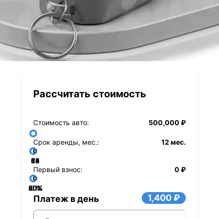
Рассчитать стоимость
Стоимость авто:
500,000 ₽
Срок аренды, мес.:
12 мес.
36
48
60
84
24
72
12
Первый взнос:
0 ₽
40%
60%
80%
20%
0%
1,400 ₽
Платеж в день