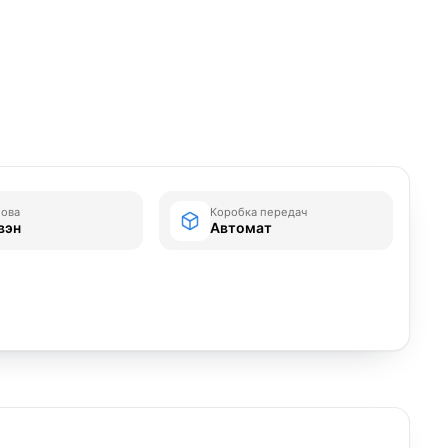
зова
Коробка передач
вэн
Автомат