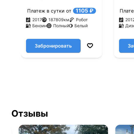
(249 л.с.)
4WD (
1105 ₽
Платеж в сутки от
Плате
2017
187809
км
Робот
201
Бензин
Полный
Белый
Диз
Забронировать
За
Отзывы