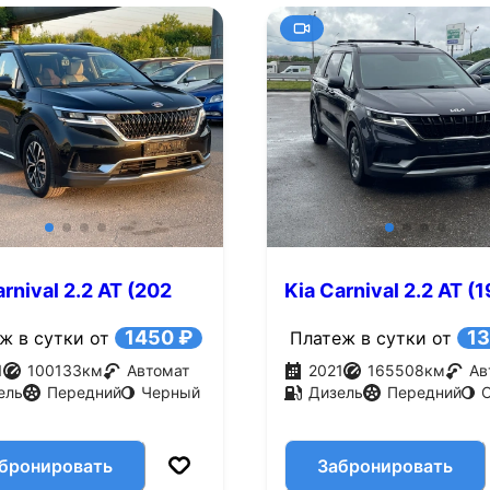
arnival 2.2 AT (202
Kia Carnival 2.2 AT (
л.с.)
1450 ₽
13
ж в сутки от
Платеж в сутки от
1
100133
км
Автомат
2021
165508
км
Ав
ель
Передний
Черный
Дизель
Передний
бронировать
Забронировать