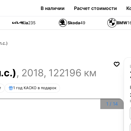
В наличии
Расчет стоимости
К
Kia
235
Skoda
49
BMW
1
л.с.)
.с.)
,
2018
,
122196
км
т
1 год КАСКО в подарок
1
/
14