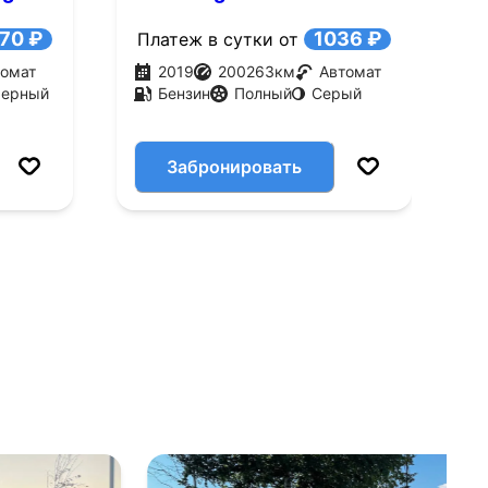
)
V6 AT 4Motion (280 л.с.)
(
70 ₽
1036 ₽
Платеж в сутки от
П
томат
2019
200263
км
Автомат
ерный
Бензин
Полный
Серый
Забронировать