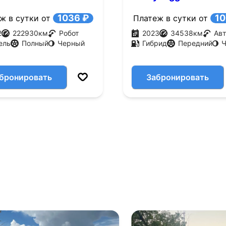
245 л.с.)
Hybrid 1.5 AT (147л.с.
1036 ₽
10
ж в сутки от
Платеж в сутки от
2
222930
км
Робот
2023
34538
км
Ав
ель
Полный
Черный
Гибрид
Передний
Ч
бронировать
Забронировать