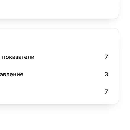
 показатели
7
равление
3
7