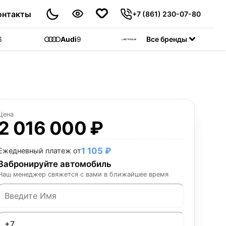
онтакты
+7 (861) 230-07-80
6
Audi
9
Jetour
Все бренды
55
C
Цена
2 016 000 ₽
1 105 ₽
Ежедневный платеж от
Забронируйте автомобиль
Наш менеджер свяжется с вами в ближайшее время