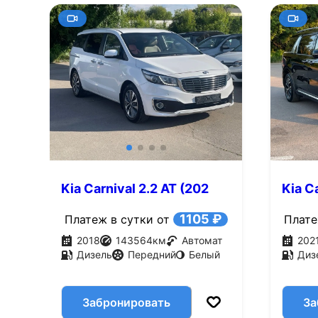
Kia Carnival 2.2 AT (202
Kia C
л.с.)
л.с.)
1105 ₽
Платеж в сутки от
Плате
2018
143564
км
Автомат
202
Дизель
Передний
Белый
Диз
Забронировать
За