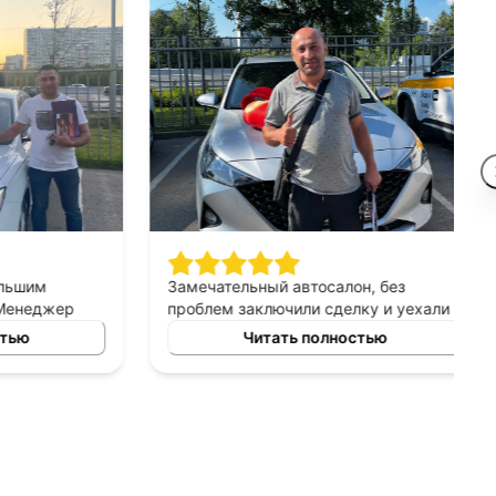
шим
Замечательный автосалон, без
неджер
проблем заключили сделку и уехали в
сно
этот же день на новой машине.
ю
Читать полностью
ных
Рекомендую!
ь авто
 и ценовых
ение