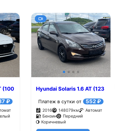
+9
Смотреть все фото
Смотре
T (100
Hyundai Solaris 1.6 AT (123
H
л.с.)
л
87 ₽
552 ₽
Платеж в сутки от
томат
2016
148079
км
Автомат
елый
Бензин
Передний
Коричневый