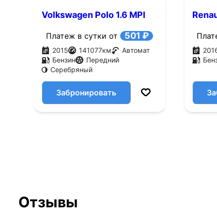
Volkswagen Polo 1.6 MPI
Renau
AT (105 л.с.)
(143 л
501 ₽
Платеж в сутки от
Плат
2015
141077
км
Автомат
201
Бензин
Передний
Бен
Серебряный
Забронировать
За
Отзывы