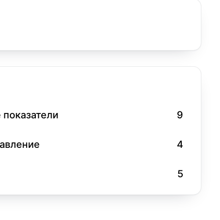
 показатели
9
равление
4
5