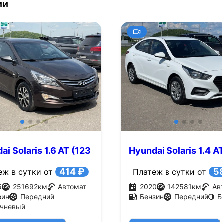
ии
ai Solaris 1.6 AT (123
Hyundai Solaris 1.4 A
л.с.)
414 ₽
5
еж в сутки от
Платеж в сутки от
5
251692
км
Автомат
2020
142581
км
Ав
зин
Передний
Бензин
Передний
Б
ичневый