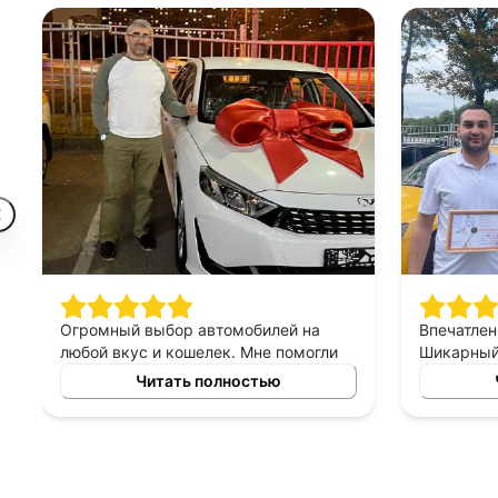
Огромный выбор автомобилей на
Впечатлен
любой вкус и кошелек. Мне помогли
Шикарный 
найти машину, которая идеально
персонал 
Читать полностью
подходит для моих потребностей.
хорошее, 
Отдельное спасибо менеджеру за
терпеливы
подробную консультацию!
правильн
менеджер
выборе ав