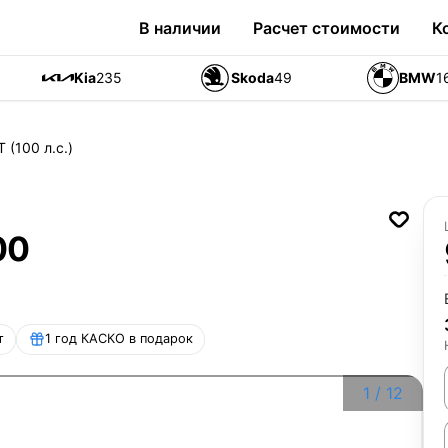
В наличии
Расчет стоимости
К
Kia
235
Skoda
49
BMW
1
T (100 л.с.)
00
т
1 год КАСКО в подарок
1
/
12