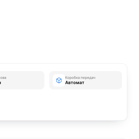
зова
Коробка передач
н
Автомат