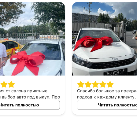
ия от салона приятные.
Спасибо большое за прекр
выбор авто под выкуп. Про
подход к каждому клиенту,
могу сказать только
выборе автомобиля в аренд
Читать полностью
Читать полность
приятны в общении,
выкуп, прекрасный менед
е, помогают сделать
который был всегда с нами 
ый выбор. Спасибо
автомобилем очень доволь
у Владимиру за помощь в
то!