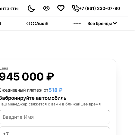
онтакты
+7 (861) 230-07-80
6
Audi
9
Jetour
Все бренды
55
C
Цена
945 000 ₽
518 ₽
Ежедневный платеж от
Забронируйте автомобиль
Наш менеджер свяжется с вами в ближайшее время