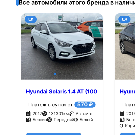
Все автомобили этого бренда в налич
Hyundai Solaris 1.4 AT (100
Hyund
л.с.)
л.с.)
570 ₽
Платеж в сутки от
Плат
2017
131301
км
Автомат
201
Бензин
Передний
Белый
Бен
Кор