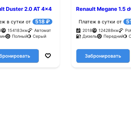
lt Duster 2.0 AT 4x4
Renault Megane 1.5 d
.с.)
EDC (110 л.с.)
518 ₽
5
еж в сутки от
Платеж в сутки от
6
154183
км
Автомат
2018
124288
км
Ро
зин
Полный
Серый
Дизель
Передний
бронировать
Забронировать