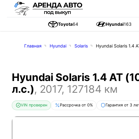
Toyota
64
Hyundai
163
Главная
Hyundai
Solaris
Hyundai Solaris 1.4 A
Hyundai Solaris 1.4 AT (1
л.с.)
,
2017
,
127184
км
VIN проверен
Рассрочка от 0%
Гарантия от 3 ле