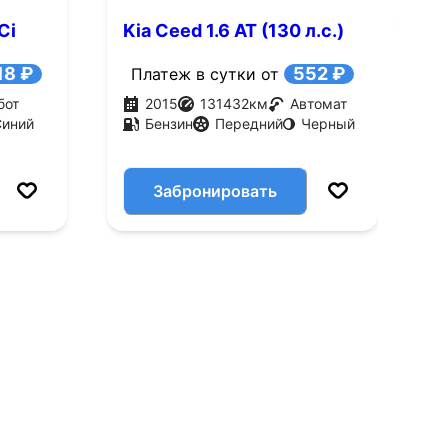
Ci
Kia Ceed 1.6 AT (130 л.с.)
K
18 ₽
552 ₽
Платеж в сутки от
бот
2015
131432
км
Автомат
Синий
Бензин
Передний
Черный
Забронировать