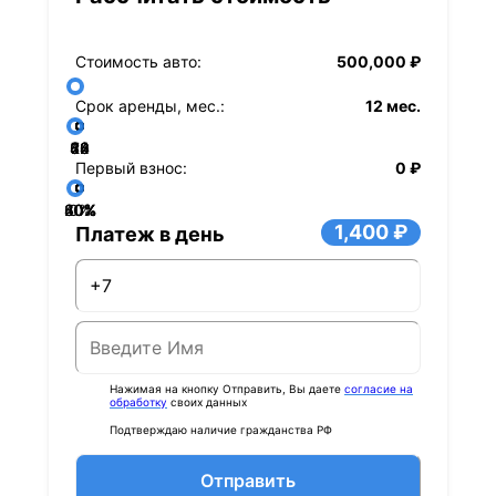
Стоимость авто:
500,000 ₽
Срок аренды, мес.:
12 мес.
36
48
60
84
24
72
12
Первый взнос:
0 ₽
40%
60%
80%
20%
0%
1,400 ₽
Платеж в день
Нажимая на кнопку Отправить, Вы даете
согласие на
обработку
своих данных
Подтверждаю наличие гражданства РФ
Отправить