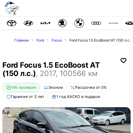
Главная
Ford
Focus
Ford Focus 1.5 EcoBoost AT (150 л.с.)
Ford Focus 1.5 EcoBoost AT
(150 л.с.)
,
2017
,
100566
км
VIN проверен
Эконом
Рассрочка от 0%
Гарантия от 3 лет
1 год КАСКО в подарок
1
/
13