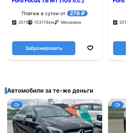
Ford Focus 1.6 MT (105 л.с.)
Ford Fo
л.с.)
276 ₽
Платеж в сутки от
2011
153176
км
Механика
2018
Забронировать
Автомобили за те-же деньги