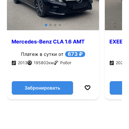
Mercedes-Benz CLA 1.6 AMT
EXEED T
(156 л.с.)
673 ₽
Платеж в сутки от
2013
195802
км
Робот
2022
Забронировать