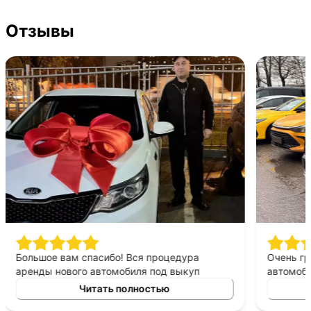
Отзывы
Большое вам спасибо! Вся процедура
Очень г
аренды нового автомобиля под выкуп
автомоби
заняла очень мало времени. Менеджер
Дело сво
Читать полностью
помог с документами на всех стадиях