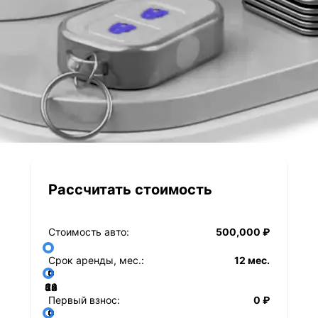
Рассчитать стоимость
Стоимость авто:
500,000 ₽
Срок аренды, мес.:
12 мес.
36
48
60
84
24
72
12
Первый взнос:
0 ₽