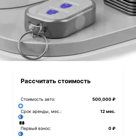
Рассчитать стоимость
Стоимость авто:
500,000 ₽
Срок аренды, мес.:
12 мес.
36
48
60
84
24
72
12
Первый взнос:
0 ₽