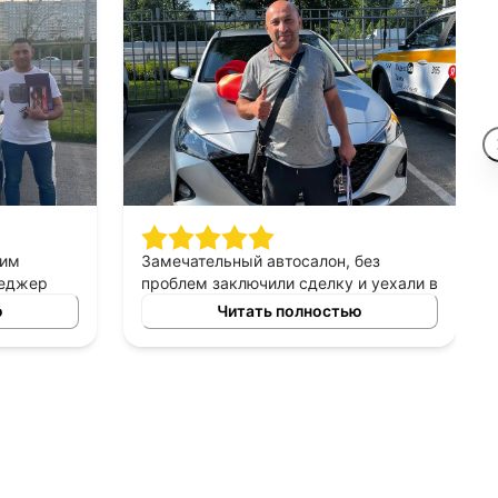
шим
Замечательный автосалон, без
неджер
проблем заключили сделку и уехали в
сно
этот же день на новой машине.
ю
Читать полностью
ных
Рекомендую!
ь авто
 и ценовых
ение