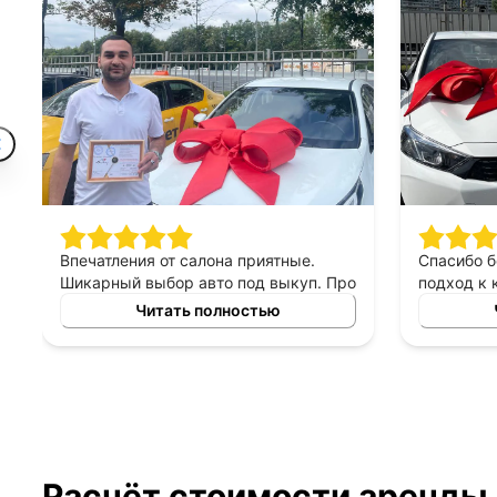
Впечатления от салона приятные.
Спасибо 
Шикарный выбор авто под выкуп. Про
подход к 
персонал могу сказать только
выборе ав
Читать полностью
хорошее, приятны в общении,
выкуп, п
терпеливые, помогают сделать
который б
правильный выбор. Спасибо
автомоби
менеджеру Владимиру за помощь в
выборе авто!
Расчёт стоимости аренды