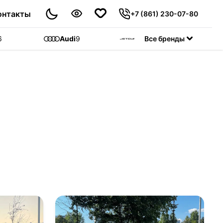
онтакты
+7 (861) 230-07-80
6
Audi
9
Jetour
Все бренды
55
C