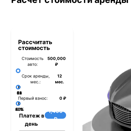
Рассчитать
стоимость
Стоимость
500,000
авто:
₽
Срок аренды,
12
мес.:
мес.
36
48
60
84
24
72
12
Первый взнос:
0 ₽
40%
60%
80%
20%
0%
1,400
Платеж в
₽
день