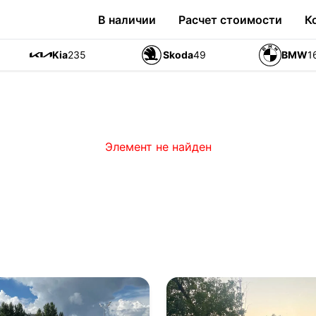
В наличии
Расчет стоимости
К
Kia
235
Skoda
49
BMW
1
Элемент не найден