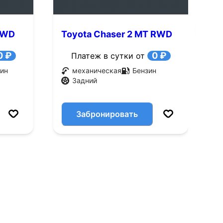
 RWD
Toyota Chaser 2 MT RWD
T
(125 л.с.)
(
0 ₽
0 ₽
Платеж в сутки от
ин
механическая
Бензин
Задний
Забронировать