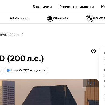
В наличии
Расчет стоимости
К
Kia
235
Skoda
49
BMW
1
 RWD (200 л.с.)
D (200 л.с.)
т
1 год КАСКО в подарок
1
/
1