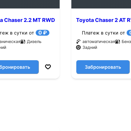
a Chaser 2.2 MT RWD
Toyota Chaser 2 AT
с.)
(125 л.с.)
0 ₽
теж в сутки от
Платеж в сутки от
аническая
Дизель
автоматическая
Бенз
ний
Задний
бронировать
Забронировать