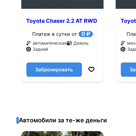
Toyota Chaser 2.2 AT RWD
Toyot
(72 л.с.)
(72 л.
0 ₽
Платеж в сутки от
Пла
автоматическая
Дизель
мех
Задний
Зад
Забронировать
За
Автомобили за те-же деньги