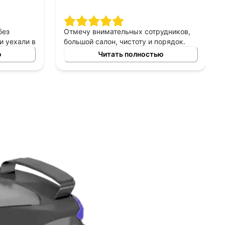
алон, без
Отмечу внимательных сотрудников,
делку и уехали в
большой салон, чистоту и порядок.
ой машине.
Машину приобретали в аренду под
лностью
Читать полностью
выкуп. Все условия понравились, не
было замечено отрицательных
моментов при обсуждении и
оформлении сделки. Оцениваю
автосалон положительно.
Рекомендую!