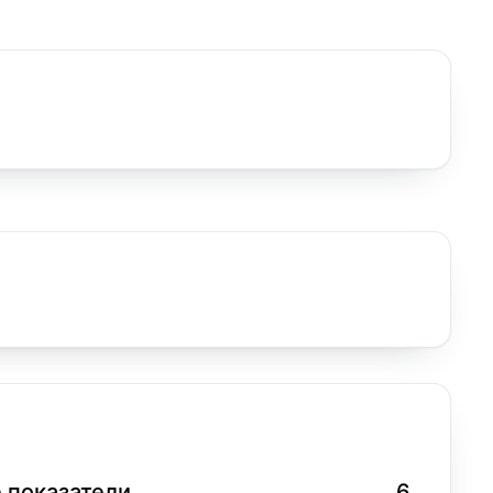
 показатели
6