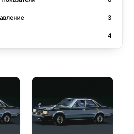
равление
3
4