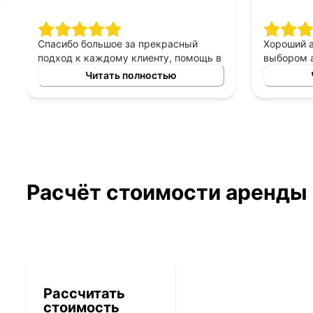
е.
Спасибо большое за прекрасный
Хо
уп. Про
подход к каждому клиенту, помощь в
вы
выборе автомобиля в аренду под
бы
Читать полностью
выкуп, прекрасный менеджер
ра
который был всегда с нами на связи,
ма
автомобилем очень довольны&#41;
ис
ощь в
ож
до
Расчёт стоимости аренды
Рассчитать
стоимость