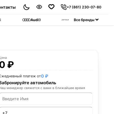
онтакты
+7 (861) 230-07-80
6
Audi
9
Jetour
Все бренды
55
C
Цена
0 ₽
0 ₽
Ежедневный платеж от
Забронируйте автомобиль
Наш менеджер свяжется с вами в ближайшее время